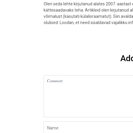
Olen seda lehte kirjutanud alates 2007. aastas
kättesaadavaks teha. Artikleid olen kirjutanud a
võimalust (kasutati külalisraamatut). Siin aval
olulised. Loodan, et need sisaldavad vajalikku in
Ad