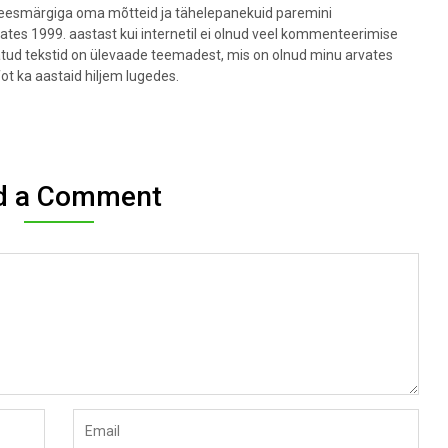
t eesmärgiga oma mõtteid ja tähelepanekuid paremini
lates 1999. aastast kui internetil ei olnud veel kommenteerimise
datud tekstid on ülevaade teemadest, mis on olnud minu arvates
fot ka aastaid hiljem lugedes.
d a Comment