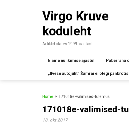
Skip
to
Virgo Kruve
content
koduleht
Artiklid alates 1999. aastast
Elame nuhkimise ajastul
Paberraha o
„Ilvese autojuht” Šamrai ei olegi pankrotis
Home
171018e-valimised-tulemus
171018e-valimised-t
18. okt 2017