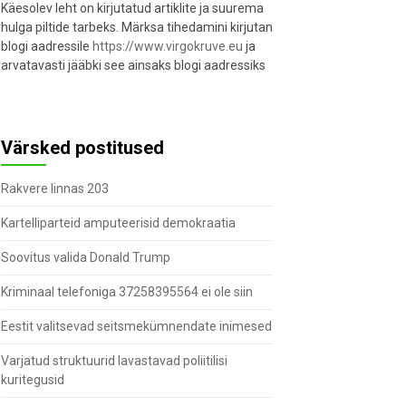
Käesolev leht on kirjutatud artiklite ja suurema
hulga piltide tarbeks. Märksa tihedamini kirjutan
blogi aadressile
https://www.virgokruve.eu
ja
arvatavasti jääbki see ainsaks blogi aadressiks
Värsked postitused
Rakvere linnas 203
Kartelliparteid amputeerisid demokraatia
Soovitus valida Donald Trump
Kriminaal telefoniga 37258395564 ei ole siin
Eestit valitsevad seitsmekümnendate inimesed
Varjatud struktuurid lavastavad poliitilisi
kuritegusid