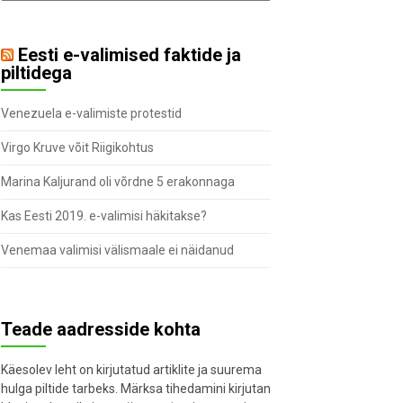
Eesti e-valimised faktide ja
piltidega
Venezuela e-valimiste protestid
Virgo Kruve võit Riigikohtus
Marina Kaljurand oli võrdne 5 erakonnaga
Kas Eesti 2019. e-valimisi häkitakse?
Venemaa valimisi välismaale ei näidanud
Teade aadresside kohta
Käesolev leht on kirjutatud artiklite ja suurema
hulga piltide tarbeks. Märksa tihedamini kirjutan