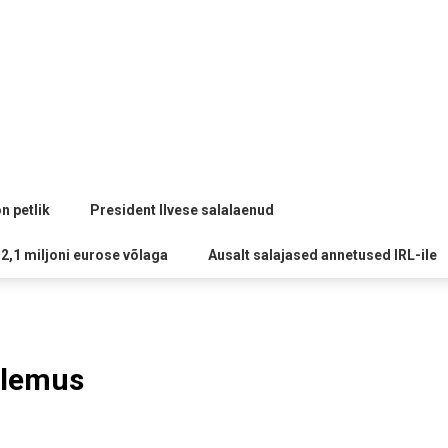
n petlik
President Ilvese salalaenud
 2,1 miljoni eurose võlaga
Ausalt salajased annetused IRL-ile
ulemus