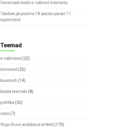
Venemaal testiti e-valimist internetis
Taleban jäi püsima 18 aastat pärast 11.
septembrit
Teemad
e-valimised
(22)
inimesed
(25)
kuusnurk
(14)
lisada teemale
(8)
poliitika
(32)
varia
(7)
Virgo Kruve avaldatud artiklid
(173)