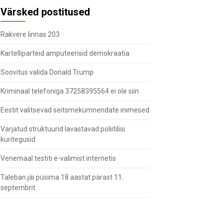
Värsked postitused
Rakvere linnas 203
Kartelliparteid amputeerisid demokraatia
Soovitus valida Donald Trump
Kriminaal telefoniga 37258395564 ei ole siin
Eestit valitsevad seitsmekümnendate inimesed
Varjatud struktuurid lavastavad poliitilisi
kuritegusid
Venemaal testiti e-valimist internetis
Taleban jäi püsima 18 aastat pärast 11.
septembrit