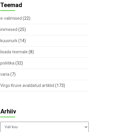
Teemad
e-valimised
(22)
inimesed
(25)
kuusnurk
(14)
lisada teemale
(8)
poliitika
(32)
varia
(7)
Virgo Kruve avaldatud artiklid
(173)
Arhiiv
Arhiiv