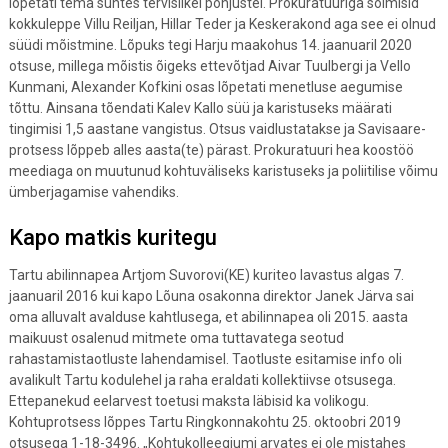
lõpetati tema suhtes tervislikel põhjustel. Prokuratuuriga sõlmisid
kokkuleppe Villu Reiljan, Hillar Teder ja Keskerakond aga see ei olnud
süüdi mõistmine. Lõpuks tegi Harju maakohus 14. jaanuaril 2020
otsuse, millega mõistis õigeks ettevõtjad Aivar Tuulbergi ja Vello
Kunmani, Alexander Kofkini osas lõpetati menetluse aegumise
tõttu. Ainsana tõendati Kalev Kallo süü ja karistuseks määrati
tingimisi 1,5 aastane vangistus. Otsus vaidlustatakse ja Savisaare-
protsess lõppeb alles aasta(te) pärast. Prokuratuuri hea koostöö
meediaga on muutunud kohtuväliseks karistuseks ja poliitilise võimu
ümberjagamise vahendiks.
Kapo matkis kuritegu
Tartu abilinnapea Artjom Suvorovi(KE) kuriteo lavastus algas 7.
jaanuaril 2016 kui kapo Lõuna osakonna direktor Janek Järva sai
oma alluvalt avalduse kahtlusega, et abilinnapea oli 2015. aasta
maikuust osalenud mitmete oma tuttavatega seotud
rahastamistaotluste lahendamisel. Taotluste esitamise info oli
avalikult Tartu kodulehel ja raha eraldati kollektiivse otsusega.
Ettepanekud eelarvest toetusi maksta läbisid ka volikogu.
Kohtuprotsess lõppes Tartu Ringkonnakohtu 25. oktoobri 2019
otsusega 1-18-3496. „Kohtukolleegiumi arvates ei ole mistahes