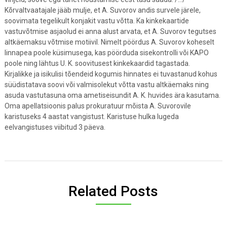
Kõrvaltvaatajale jääb mulje, et A. Suvorov andis survele järele,
soovimata tegelikult konjakit vastu võtta. Ka kinkekaartide
vastuvõtmise asjaolud ei anna alust arvata, et A. Suvorov tegutses
altkäemaksu võtmise motiivil. Nimelt pöördus A. Suvorov koheselt
linnapea poole küsimusega, kas pöörduda sisekontrolli või KAPO
poole ning lähtus U. K. soovitusest kinkekaardid tagastada.
Kirjalikke ja isikulisi tõendeid kogumis hinnates ei tuvastanud kohus
süüdistatava soovi või valmisolekut võtta vastu altkäemaks ning
asuda vastutasuna oma ametiseisundit A. K. huvides ära kasutama.
Oma apellatsioonis palus prokuratuur mõista A. Suvorovile
karistuseks 4 aastat vangistust. Karistuse hulka lugeda
eelvangistuses viibitud 3 päeva.
Related Posts