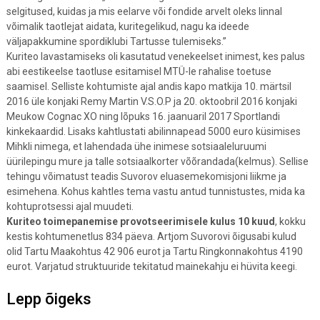
selgitused, kuidas ja mis eelarve või fondide arvelt oleks linnal
võimalik taotlejat aidata, kuritegelikud, nagu ka ideede
väljapakkumine spordiklubi Tartusse tulemiseks.”
Kuriteo lavastamiseks oli kasutatud venekeelset inimest, kes palus
abi eestikeelse taotluse esitamisel MTÜ-le rahalise toetuse
saamisel. Selliste kohtumiste ajal andis kapo matkija 10. märtsil
2016 üle konjaki Remy Martin V.S.O.P ja 20. oktoobril 2016 konjaki
Meukow Cognac XO ning lõpuks 16. jaanuaril 2017 Sportlandi
kinkekaardid. Lisaks kahtlustati abilinnapead 5000 euro küsimises
Mihkli nimega, et lahendada ühe inimese sotsiaaleluruumi
üürilepingu mure ja talle sotsiaalkorter võõrandada(kelmus). Sellise
tehingu võimatust teadis Suvorov eluasemekomisjoni liikme ja
esimehena. Kohus kahtles tema vastu antud tunnistustes, mida ka
kohtuprotsessi ajal muudeti.
Kuriteo toimepanemise provotseerimisele kulus 10 kuud
, kokku
kestis kohtumenetlus 834 päeva. Artjom Suvorovi õigusabi kulud
olid Tartu Maakohtus 42 906 eurot ja Tartu Ringkonnakohtus 4190
eurot. Varjatud struktuuride tekitatud mainekahju ei hüvita keegi.
Lepp õigeks