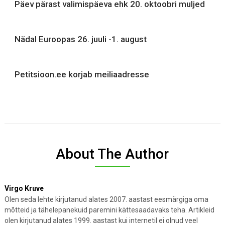
Päev pärast valimispäeva ehk 20. oktoobri muljed
Nädal Euroopas 26. juuli -1. august
Petitsioon.ee korjab meiliaadresse
About The Author
Virgo Kruve
Olen seda lehte kirjutanud alates 2007. aastast eesmärgiga oma
mõtteid ja tähelepanekuid paremini kättesaadavaks teha. Artikleid
olen kirjutanud alates 1999. aastast kui internetil ei olnud veel