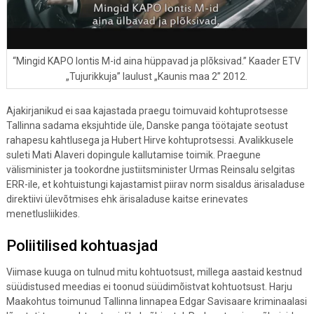
“Mingid KAPO lontis M-id aina hüppavad ja plõksivad.” Kaader ETV
„Tujurikkuja” laulust „Kaunis maa 2” 2012.
Ajakirjanikud ei saa kajastada praegu toimuvaid kohtuprotsesse
Tallinna sadama eksjuhtide üle, Danske panga töötajate seotust
rahapesu kahtlusega ja Hubert Hirve kohtuprotsessi. Avalikkusele
suleti Mati Alaveri dopingule kallutamise toimik. Praegune
välisminister ja tookordne justiitsminister Urmas Reinsalu selgitas
ERR-ile, et kohtuistungi kajastamist piirav norm sisaldus ärisaladuse
direktiivi ülevõtmises ehk ärisaladuse kaitse erinevates
menetlusliikides.
Poliitilised kohtuasjad
Viimase kuuga on tulnud mitu kohtuotsust, millega aastaid kestnud
süüdistused meedias ei toonud süüdimõistvat kohtuotsust. Harju
Maakohtus toimunud Tallinna linnapea Edgar Savisaare kriminaalasi