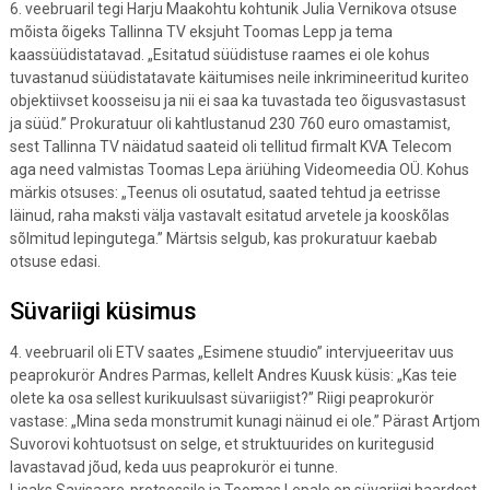
6. veebruaril tegi Harju Maakohtu kohtunik Julia Vernikova otsuse
mõista õigeks Tallinna TV eksjuht Toomas Lepp ja tema
kaassüüdistatavad. „Esitatud süüdistuse raames ei ole kohus
tuvastanud süüdistatavate käitumises neile inkrimineeritud kuriteo
objektiivset koosseisu ja nii ei saa ka tuvastada teo õigusvastasust
ja süüd.” Prokuratuur oli kahtlustanud 230 760 euro omastamist,
sest Tallinna TV näidatud saateid oli tellitud firmalt KVA Telecom
aga need valmistas Toomas Lepa äriühing Videomeedia OÜ. Kohus
märkis otsuses: „Teenus oli osutatud, saated tehtud ja eetrisse
läinud, raha maksti välja vastavalt esitatud arvetele ja kooskõlas
sõlmitud lepingutega.” Märtsis selgub, kas prokuratuur kaebab
otsuse edasi.
Süvariigi küsimus
4. veebruaril oli ETV saates „Esimene stuudio” intervjueeritav uus
peaprokurör Andres Parmas, kellelt Andres Kuusk küsis: „Kas teie
olete ka osa sellest kurikuulsast süvariigist?” Riigi peaprokurör
vastase: „Mina seda monstrumit kunagi näinud ei ole.” Pärast Artjom
Suvorovi kohtuotsust on selge, et struktuurides on kuritegusid
lavastavad jõud, keda uus peaprokurör ei tunne.
Lisaks Savisaare-protsessile ja Toomas Lepale on süvariigi haardest