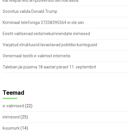
Kartelliparteid amputeerisid demokraatia
Soovitus valida Donald Trump
Kriminaal telefoniga 37258395564 ei ole siin
Eestit valitsevad seitsmekümnendate inimesed
Varjatud struktuurid lavastavad poliitilisi kuritegusid
Venemaal testiti e-valimist internetis
Taleban jäi püsima 18 aastat pärast 11. septembrit
Teemad
e-valimised
(22)
inimesed
(25)
kuusnurk
(14)