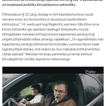
on muutunud poliitiku kõrvaldamise vahendiks.
Põhiseaduse § 22. järgi „kedagi ei tohi käsitada kuriteos süüdi
olevana enne, kui tema kohta on jõustunud süüdimõistev
kohtuotsus.” 14. veebruaril tegi Riigikohtu esimees Villu Kõve oma
kõnes kohtunike iga-aastasel täiskogul ettepaneku muuta
tähtajaliseks meedias kohtuprotsessi kajastamise piirang ning
selgelt põhjendada sellise piirangu vajalikkust. „On aga kaheldav, kas
kajastamise piirangu kehtestamist kohtuliku uurimise lõpuni saab
lugeda põhjendatuks, eriti olukorras, kus mahukas kohtumenetlus
vältab aastaid.” Meediat nimetas partneriks ja nende kohtust
kõrvalejätmist võrdles asja kinni mätsimisega.