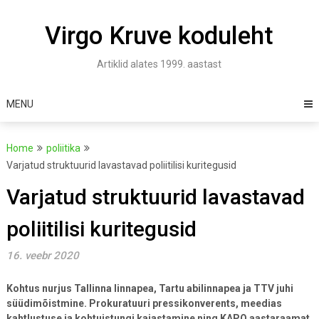
Skip
to
Virgo Kruve koduleht
content
Artiklid alates 1999. aastast
MENU
Home
poliitika
Varjatud struktuurid lavastavad poliitilisi kuritegusid
Varjatud struktuurid lavastavad
poliitilisi kuritegusid
16. veebr 2020
Kohtus nurjus Tallinna linnapea, Tartu abilinnapea ja TTV juhi
süüdimõistmine. Prokuratuuri pressikonverents, meedias
kahtlustuse ja kohtuistungi kajastamine ning KAPO aastaraamat