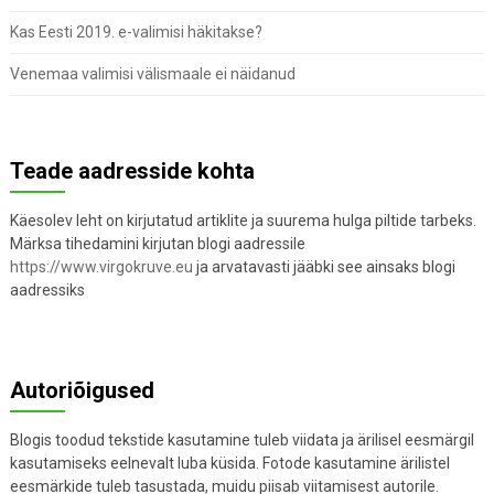
Kas Eesti 2019. e-valimisi häkitakse?
Venemaa valimisi välismaale ei näidanud
Teade aadresside kohta
Käesolev leht on kirjutatud artiklite ja suurema hulga piltide tarbeks.
Märksa tihedamini kirjutan blogi aadressile
https://www.virgokruve.eu
ja arvatavasti jääbki see ainsaks blogi
aadressiks
Autoriõigused
Blogis toodud tekstide kasutamine tuleb viidata ja ärilisel eesmärgil
kasutamiseks eelnevalt luba küsida. Fotode kasutamine ärilistel
eesmärkide tuleb tasustada, muidu piisab viitamisest autorile.