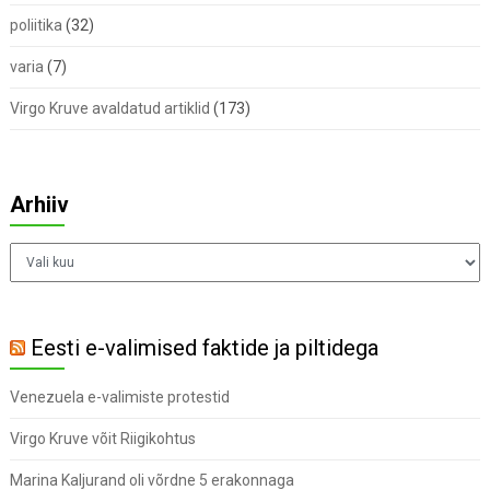
poliitika
(32)
varia
(7)
Virgo Kruve avaldatud artiklid
(173)
Arhiiv
Arhiiv
Eesti e-valimised faktide ja piltidega
Venezuela e-valimiste protestid
Virgo Kruve võit Riigikohtus
Marina Kaljurand oli võrdne 5 erakonnaga