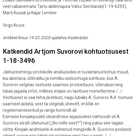
veel vabanemata Tartu abilinnapea Valvo Semilarski(1-19-6293),
Marti Kuusik ja Kajar Lember.
Virgo Kruve
Artikkel ilmus 19.02.2020 ajalehes Kesknädal.
Katkendid Artjom Suvorovi kohtuotsusest
1-18-3496
Jälitustoimingu protokolle analüüsides ei tuvastanud kohus muud,
kui abistava, sõbraliku ja inimliku iseloomuga suhtluse, kus A.
Suvorov selgitas toetuste saamise protseduure, võimalusi ning
lubas jagada infot, millises etapis on taotluse menetlemine./…/
Vestlusest ei saa teha järeldust, nagu lubaks A. Suvorov A.K. toetuse
saamisel aidata, sest ta selgitab üheselt, et kõik on
regelementeeritud ja range kontrolli all.
Esimese konjakipudeli üleandmise asjaoludest nähtuvalt oli A.
Suvorov siiralt üllatunud („No mille eest?“) ning palus see tagasi
võtta. Konjaki andmisele ei eelnenud mingeidki A. Suvorovi poolseid
vihjeid, soove ega tahet nõustamise eest tasu saada. /…/