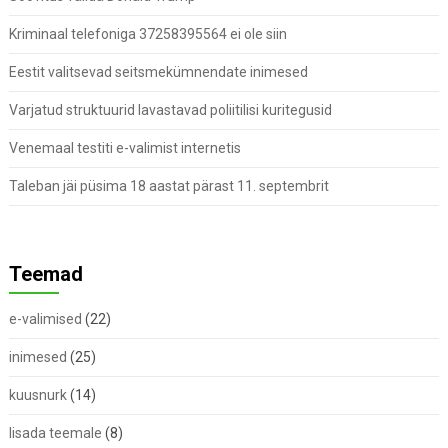
Kriminaal telefoniga 37258395564 ei ole siin
Eestit valitsevad seitsmekümnendate inimesed
Varjatud struktuurid lavastavad poliitilisi kuritegusid
Venemaal testiti e-valimist internetis
Taleban jäi püsima 18 aastat pärast 11. septembrit
Teemad
e-valimised
(22)
inimesed
(25)
kuusnurk
(14)
lisada teemale
(8)