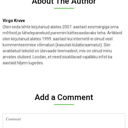
About The Author
Virgo Kruve
Olen seda lehte kirjutanud alates 2007. aastast eesmärgiga oma
mõtteid ja tähelepanekuid paremini kättesaadavaks teha. Artikleid
olen kirjutanud alates 1999. aastast kui internetil ei olnud veel
kommenteerimise võimalust (kasutati külalisraamatut). Siin
avaldatud tekstid on ülevaade teemadest, mis on olnud minu
arvates olulised. Loodan, et need sisaldavad vajalikku infot ka
aastaid hiljem lugedes.
Add a Comment