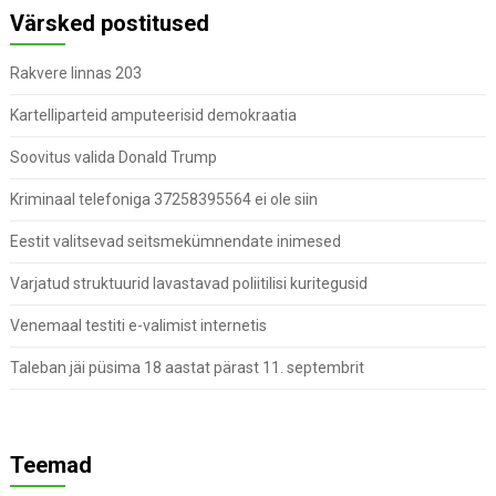
Värsked postitused
Rakvere linnas 203
Kartelliparteid amputeerisid demokraatia
Soovitus valida Donald Trump
Kriminaal telefoniga 37258395564 ei ole siin
Eestit valitsevad seitsmekümnendate inimesed
Varjatud struktuurid lavastavad poliitilisi kuritegusid
Venemaal testiti e-valimist internetis
Taleban jäi püsima 18 aastat pärast 11. septembrit
Teemad