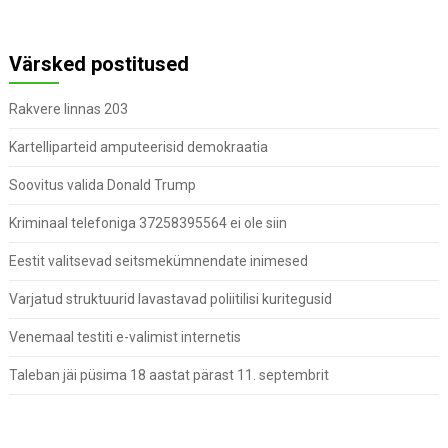
Värsked postitused
Rakvere linnas 203
Kartelliparteid amputeerisid demokraatia
Soovitus valida Donald Trump
Kriminaal telefoniga 37258395564 ei ole siin
Eestit valitsevad seitsmekümnendate inimesed
Varjatud struktuurid lavastavad poliitilisi kuritegusid
Venemaal testiti e-valimist internetis
Taleban jäi püsima 18 aastat pärast 11. septembrit