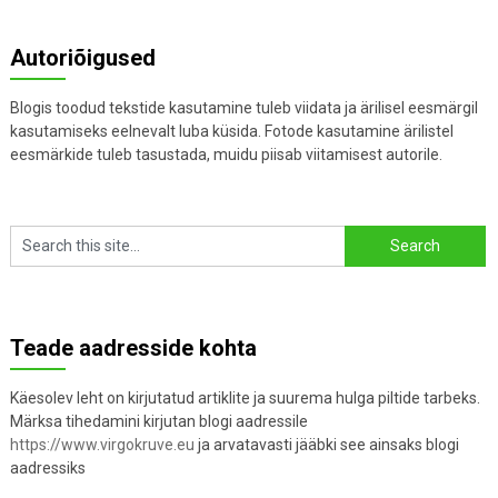
Autoriõigused
Blogis toodud tekstide kasutamine tuleb viidata ja ärilisel eesmärgil
kasutamiseks eelnevalt luba küsida. Fotode kasutamine ärilistel
eesmärkide tuleb tasustada, muidu piisab viitamisest autorile.
Teade aadresside kohta
Käesolev leht on kirjutatud artiklite ja suurema hulga piltide tarbeks.
Märksa tihedamini kirjutan blogi aadressile
https://www.virgokruve.eu
ja arvatavasti jääbki see ainsaks blogi
aadressiks