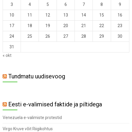
3
4
5
6
7
8
9
10
11
12
13
14
15
16
17
18
19
20
21
22
23
24
25
26
27
28
29
30
31
« okt
Tundmatu uudisevoog
Eesti e-valimised faktide ja piltidega
Venezuela e-valimiste protestid
Virgo Kruve võit Riigikohtus