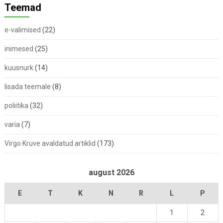
Teemad
e-valimised
(22)
inimesed
(25)
kuusnurk
(14)
lisada teemale
(8)
poliitika
(32)
varia
(7)
Virgo Kruve avaldatud artiklid
(173)
august 2026
E
T
K
N
R
L
P
1
2