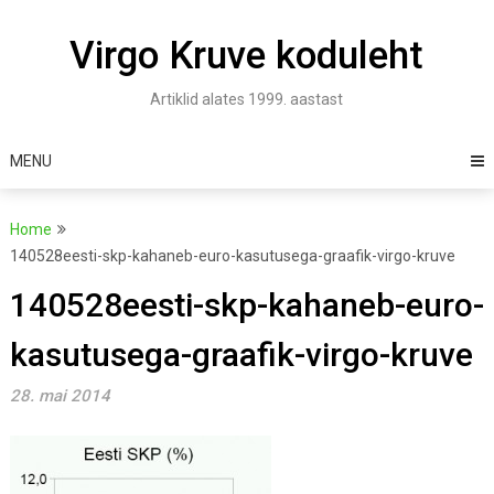
Skip
to
Virgo Kruve koduleht
content
Artiklid alates 1999. aastast
MENU
Home
140528eesti-skp-kahaneb-euro-kasutusega-graafik-virgo-kruve
140528eesti-skp-kahaneb-euro-
kasutusega-graafik-virgo-kruve
28. mai 2014