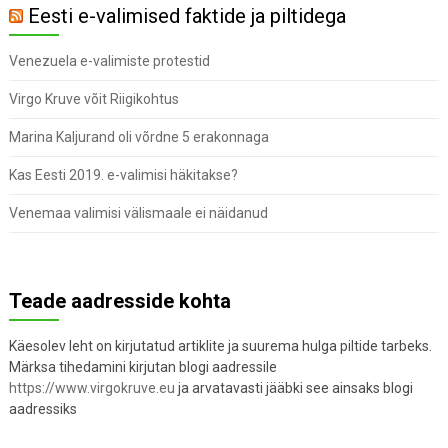
Eesti e-valimised faktide ja piltidega
Venezuela e-valimiste protestid
Virgo Kruve võit Riigikohtus
Marina Kaljurand oli võrdne 5 erakonnaga
Kas Eesti 2019. e-valimisi häkitakse?
Venemaa valimisi välismaale ei näidanud
Teade aadresside kohta
Käesolev leht on kirjutatud artiklite ja suurema hulga piltide tarbeks.
Märksa tihedamini kirjutan blogi aadressile
https://www.virgokruve.eu
ja arvatavasti jääbki see ainsaks blogi
aadressiks