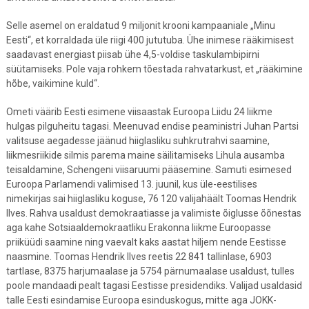
Selle asemel on eraldatud 9 miljonit krooni kampaaniale „Minu
Eesti“, et korraldada üle riigi 400 jututuba. Ühe inimese rääkimisest
saadavast energiast piisab ühe 4,5-voldise taskulambipirni
süütamiseks. Pole vaja rohkem tõestada rahvatarkust, et „rääkimine
hõbe, vaikimine kuld“.
Ometi väärib Eesti esimene viisaastak Euroopa Liidu 24 liikme
hulgas pilguheitu tagasi. Meenuvad endise peaministri Juhan Partsi
valitsuse aegadesse jäänud hiiglasliku suhkrutrahvi saamine,
liikmesriikide silmis parema maine säilitamiseks Lihula ausamba
teisaldamine, Schengeni viisaruumi pääsemine. Samuti esimesed
Euroopa Parlamendi valimised 13. juunil, kus üle-eestilises
nimekirjas sai hiiglasliku koguse, 76 120 valijahäält Toomas Hendrik
Ilves. Rahva usaldust demokraatiasse ja valimiste õiglusse õõnestas
aga kahe Sotsiaaldemokraatliku Erakonna liikme Euroopasse
priiküüdi saamine ning vaevalt kaks aastat hiljem nende Eestisse
naasmine. Toomas Hendrik Ilves reetis 22 841 tallinlase, 6903
tartlase, 8375 harjumaalase ja 5754 pärnumaalase usaldust, tulles
poole mandaadi pealt tagasi Eestisse presidendiks. Valijad usaldasid
talle Eesti esindamise Euroopa esinduskogus, mitte aga JOKK-