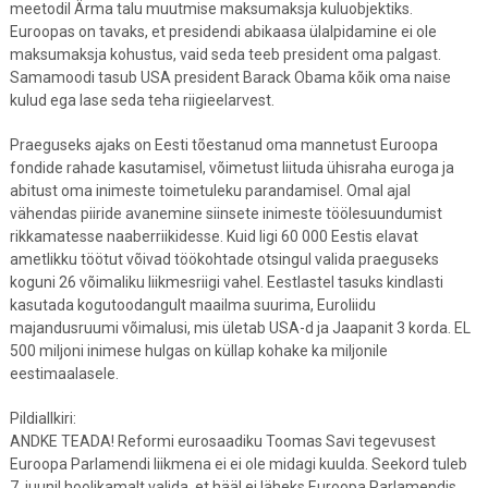
meetodil Ärma talu muutmise maksumaksja kuluobjektiks.
Euroopas on tavaks, et presidendi abikaasa ülalpidamine ei ole
maksumaksja kohustus, vaid seda teeb president oma palgast.
Samamoodi tasub USA president Barack Obama kõik oma naise
kulud ega lase seda teha riigieelarvest.
Praeguseks ajaks on Eesti tõestanud oma mannetust Euroopa
fondide rahade kasutamisel, võimetust liituda ühisraha euroga ja
abitust oma inimeste toimetuleku parandamisel. Omal ajal
vähendas piiride avanemine siinsete inimeste töölesuundumist
rikkamatesse naaberriikidesse. Kuid ligi 60 000 Eestis elavat
ametlikku töötut võivad töökohtade otsingul valida praeguseks
koguni 26 võimaliku liikmesriigi vahel. Eestlastel tasuks kindlasti
kasutada kogutoodangult maailma suurima, Euroliidu
majandusruumi võimalusi, mis ületab USA-d ja Jaapanit 3 korda. EL
500 miljoni inimese hulgas on küllap kohake ka miljonile
eestimaalasele.
Pildiallkiri:
ANDKE TEADA! Reformi eurosaadiku Toomas Savi tegevusest
Euroopa Parlamendi liikmena ei ei ole midagi kuulda. Seekord tuleb
7. juunil hoolikamalt valida, et hääl ei läheks Euroopa Parlamendis