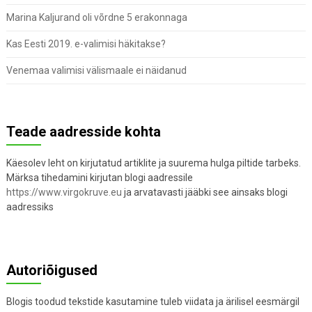
Marina Kaljurand oli võrdne 5 erakonnaga
Kas Eesti 2019. e-valimisi häkitakse?
Venemaa valimisi välismaale ei näidanud
Teade aadresside kohta
Käesolev leht on kirjutatud artiklite ja suurema hulga piltide tarbeks.
Märksa tihedamini kirjutan blogi aadressile
https://www.virgokruve.eu
ja arvatavasti jääbki see ainsaks blogi
aadressiks
Autoriõigused
Blogis toodud tekstide kasutamine tuleb viidata ja ärilisel eesmärgil