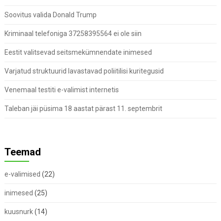
Soovitus valida Donald Trump
Kriminaal telefoniga 37258395564 ei ole siin
Eestit valitsevad seitsmekümnendate inimesed
Varjatud struktuurid lavastavad poliitilisi kuritegusid
Venemaal testiti e-valimist internetis
Taleban jäi püsima 18 aastat pärast 11. septembrit
Teemad
e-valimised
(22)
inimesed
(25)
kuusnurk
(14)