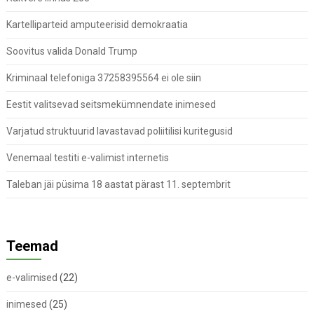
Kartelliparteid amputeerisid demokraatia
Soovitus valida Donald Trump
Kriminaal telefoniga 37258395564 ei ole siin
Eestit valitsevad seitsmekümnendate inimesed
Varjatud struktuurid lavastavad poliitilisi kuritegusid
Venemaal testiti e-valimist internetis
Taleban jäi püsima 18 aastat pärast 11. septembrit
Teemad
e-valimised
(22)
inimesed
(25)