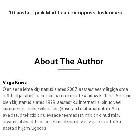
10 aastat lipnik Mart Laari pumppüssi laskmisest
About The Author
Virgo Kruve
Olen seda lehte kirjutanud alates 2007. aastast eesmärgiga oma
mõtteid ja tähelepanekuid paremini kättesaadavaks teha. Artikleid
olen kirjutanud alates 1999. aastast kui internetil ei olnud veel
kommenteerimise võimalust (kasutati külalisraamatut). Siin
avaldatud tekstid on ülevaade teemadest, mis on olnud minu
arvates olulised. Loodan, et need sisaldavad vajalikku infot ka
aastaid hiljem lugedes.