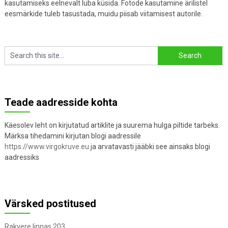
kasutamiseks eelnevalt luba küsida. Fotode kasutamine ärilistel
eesmärkide tuleb tasustada, muidu piisab viitamisest autorile.
Teade aadresside kohta
Käesolev leht on kirjutatud artiklite ja suurema hulga piltide tarbeks.
Märksa tihedamini kirjutan blogi aadressile
https://www.virgokruve.eu
ja arvatavasti jääbki see ainsaks blogi
aadressiks
Värsked postitused
Rakvere linnas 203