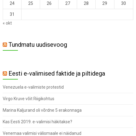
24
25
26
27
28
29
30
31
« okt
Tundmatu uudisevoog
Eesti e-valimised faktide ja piltidega
Venezuela e-valimiste protestid
Virgo Kruve võit Riigikohtus
Marina Kaljurand oli võrdne 5 erakonnaga
Kas Eesti 2019. e-valimisi häkitakse?
Venemaa valimisi välismaale ei näidanud