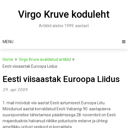
Skip
to
Virgo Kruve koduleht
content
Artiklid alates 1999. aastast
MENU
Home
Virgo Kruve avaldatud artiklid
Eesti viisaastak Euroopa Liidus
Eesti viisaastak Euroopa Liidus
29. apr 2009
1. mail möödub viis aastat Eesti astumisest Euroopa Liitu.
Möödunud aastal korraldatud Eesti Vabariigi 90. aastapäeva
suurejoonelise tähistamise päädimisega 28. novembril on Eesti
majanduskriis halvanud riiklike pidustuste eelarve ja ühtegi
ametlikku üritust seekord ei korraldata.