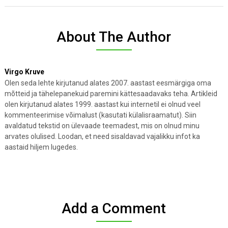
About The Author
Virgo Kruve
Olen seda lehte kirjutanud alates 2007. aastast eesmärgiga oma
mõtteid ja tähelepanekuid paremini kättesaadavaks teha. Artikleid
olen kirjutanud alates 1999. aastast kui internetil ei olnud veel
kommenteerimise võimalust (kasutati külalisraamatut). Siin
avaldatud tekstid on ülevaade teemadest, mis on olnud minu
arvates olulised. Loodan, et need sisaldavad vajalikku infot ka
aastaid hiljem lugedes.
Add a Comment