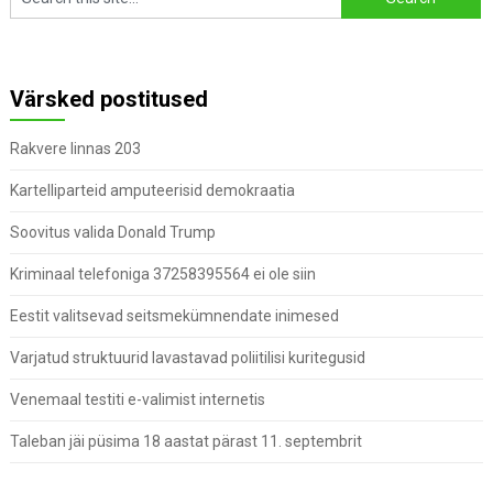
Värsked postitused
Rakvere linnas 203
Kartelliparteid amputeerisid demokraatia
Soovitus valida Donald Trump
Kriminaal telefoniga 37258395564 ei ole siin
Eestit valitsevad seitsmekümnendate inimesed
Varjatud struktuurid lavastavad poliitilisi kuritegusid
Venemaal testiti e-valimist internetis
Taleban jäi püsima 18 aastat pärast 11. septembrit