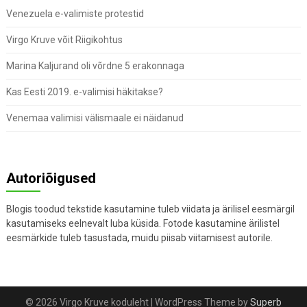
Venezuela e-valimiste protestid
Virgo Kruve võit Riigikohtus
Marina Kaljurand oli võrdne 5 erakonnaga
Kas Eesti 2019. e-valimisi häkitakse?
Venemaa valimisi välismaale ei näidanud
Autoriõigused
Blogis toodud tekstide kasutamine tuleb viidata ja ärilisel eesmärgil
kasutamiseks eelnevalt luba küsida. Fotode kasutamine ärilistel
eesmärkide tuleb tasustada, muidu piisab viitamisest autorile.
© 2026 Virgo Kruve koduleht
| WordPress Theme by
Superb