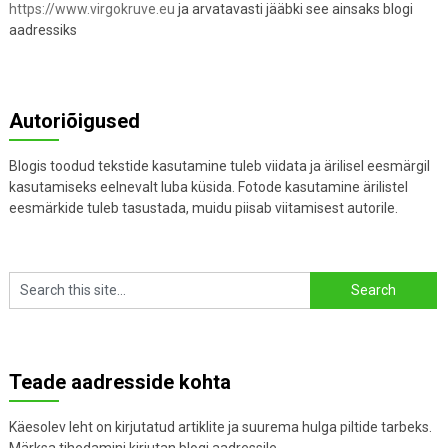
https://www.virgokruve.eu
ja arvatavasti jääbki see ainsaks blogi
aadressiks
Autoriõigused
Blogis toodud tekstide kasutamine tuleb viidata ja ärilisel eesmärgil
kasutamiseks eelnevalt luba küsida. Fotode kasutamine ärilistel
eesmärkide tuleb tasustada, muidu piisab viitamisest autorile.
Teade aadresside kohta
Käesolev leht on kirjutatud artiklite ja suurema hulga piltide tarbeks.
Märksa tihedamini kirjutan blogi aadressile