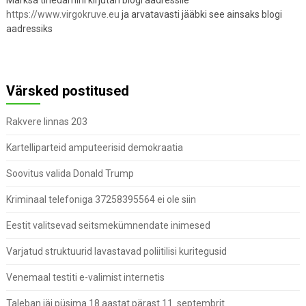
https://www.virgokruve.eu
ja arvatavasti jääbki see ainsaks blogi
aadressiks
Värsked postitused
Rakvere linnas 203
Kartelliparteid amputeerisid demokraatia
Soovitus valida Donald Trump
Kriminaal telefoniga 37258395564 ei ole siin
Eestit valitsevad seitsmekümnendate inimesed
Varjatud struktuurid lavastavad poliitilisi kuritegusid
Venemaal testiti e-valimist internetis
Taleban jäi püsima 18 aastat pärast 11. septembrit