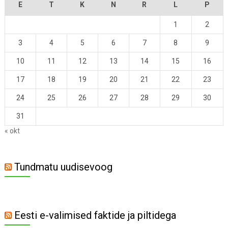
E
T
K
N
R
L
P
1
2
3
4
5
6
7
8
9
10
11
12
13
14
15
16
17
18
19
20
21
22
23
24
25
26
27
28
29
30
31
« okt
Tundmatu uudisevoog
Eesti e-valimised faktide ja piltidega