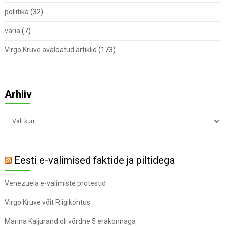
poliitika
(32)
varia
(7)
Virgo Kruve avaldatud artiklid
(173)
Arhiiv
Arhiiv
Eesti e-valimised faktide ja piltidega
Venezuela e-valimiste protestid
Virgo Kruve võit Riigikohtus
Marina Kaljurand oli võrdne 5 erakonnaga