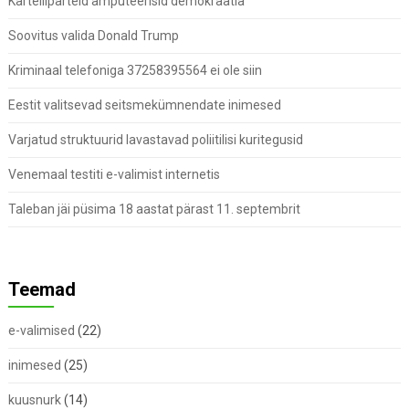
Kartelliparteid amputeerisid demokraatia
Soovitus valida Donald Trump
Kriminaal telefoniga 37258395564 ei ole siin
Eestit valitsevad seitsmekümnendate inimesed
Varjatud struktuurid lavastavad poliitilisi kuritegusid
Venemaal testiti e-valimist internetis
Taleban jäi püsima 18 aastat pärast 11. septembrit
Teemad
e-valimised
(22)
inimesed
(25)
kuusnurk
(14)