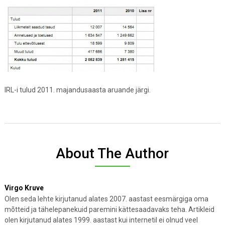
IRL-i tulud 2011. majandusaasta aruande järgi.
About The Author
Virgo Kruve
Olen seda lehte kirjutanud alates 2007. aastast eesmärgiga oma
mõtteid ja tähelepanekuid paremini kättesaadavaks teha. Artikleid
olen kirjutanud alates 1999. aastast kui internetil ei olnud veel