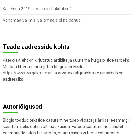
Kas Eesti 2019. e-valimisi häkitakse?
Venemaa valimisi välismaale ei näidanud
Teade aadresside kohta
Käesolev leht on kirjutatud artiklite ja suurema hulga piltide tarbeks.
Märksa tihedamini kirjutan blogi aadressile
https://www.virgokruve.eu
ja arvatavasti jääbki see ainsaks blogi
aadressiks
Autoriõigused
Blogis toodud tekstide kasutamine tuleb viidata ja ärilisel eesmärgil
kasutamiseks eelnevalt luba küsida. Fotode kasutamine ärilistel
eesmärkide tuleb tasustada, muidu piisab viitamisest autorile.