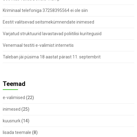
Kriminaal telefoniga 37258395564 ei ole siin
Eestit valitsevad seitsmekümnendate inimesed
Varjatud struktuurid lavastavad poliitilisi kuritegusid
Venemaal testiti e-valimist internetis
Taleban jäi püsima 18 aastat pärast 11. septembrit
Teemad
e-valimised
(22)
inimesed
(25)
kuusnurk
(14)
lisada teemale
(8)