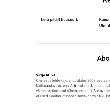
Re
Leia pildilt kuusnurk
Kuusn
Ülemk
Abo
Virgo Kruve
Olen seda lehte kirjutanud alates 2007. aastas
kättesaadavaks teha. Artikleid olen kirjutanud a
võimalust (kasutati külalisraamatut). Siin aval
olulised. Loodan, et need sisaldavad vajalikku in