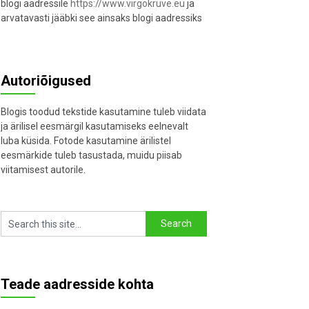
blogi aadressile
https://www.virgokruve.eu
ja
arvatavasti jääbki see ainsaks blogi aadressiks
Autoriõigused
Blogis toodud tekstide kasutamine tuleb viidata
ja ärilisel eesmärgil kasutamiseks eelnevalt
luba küsida. Fotode kasutamine ärilistel
eesmärkide tuleb tasustada, muidu piisab
viitamisest autorile.
Teade aadresside kohta