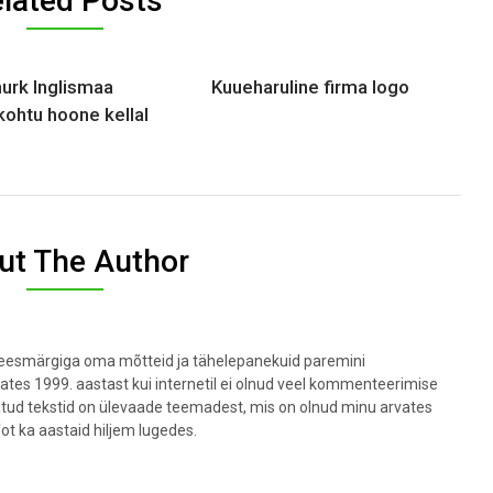
lated Posts
urk Inglismaa
Kuueharuline firma logo
ohtu hoone kellal
ut The Author
t eesmärgiga oma mõtteid ja tähelepanekuid paremini
lates 1999. aastast kui internetil ei olnud veel kommenteerimise
datud tekstid on ülevaade teemadest, mis on olnud minu arvates
fot ka aastaid hiljem lugedes.