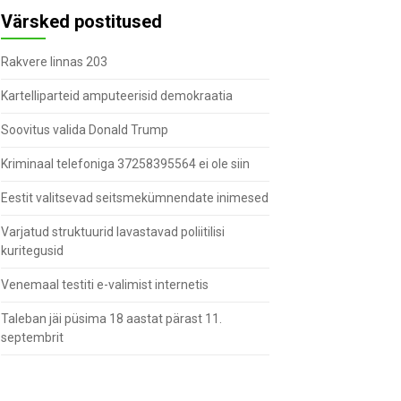
Värsked postitused
Rakvere linnas 203
Kartelliparteid amputeerisid demokraatia
Soovitus valida Donald Trump
Kriminaal telefoniga 37258395564 ei ole siin
Eestit valitsevad seitsmekümnendate inimesed
Varjatud struktuurid lavastavad poliitilisi
kuritegusid
Venemaal testiti e-valimist internetis
Taleban jäi püsima 18 aastat pärast 11.
septembrit