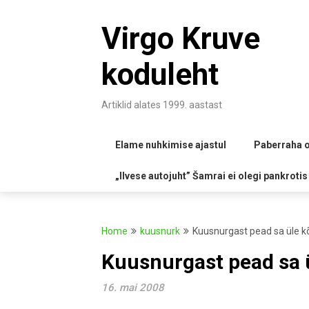
Skip
to
Virgo Kruve
content
koduleht
Artiklid alates 1999. aastast
Elame nuhkimise ajastul
Paberraha o
„Ilvese autojuht” Šamrai ei olegi pankrotis
Home
kuusnurk
Kuusnurgast pead sa üle k
Kuusnurgast pead sa 
16. mai 2008