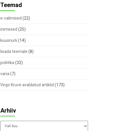
Teemad
e-valimised
(22)
inimesed
(25)
kuusnurk
(14)
lisada teemale
(8)
poliitika
(32)
varia
(7)
Virgo Kruve avaldatud artiklid
(173)
Arhiiv
Arhiiv