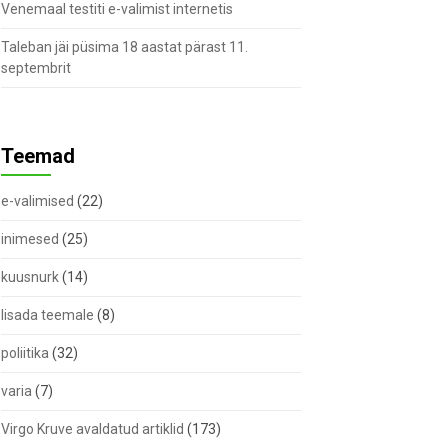
Venemaal testiti e-valimist internetis
Taleban jäi püsima 18 aastat pärast 11.
septembrit
Teemad
e-valimised
(22)
inimesed
(25)
kuusnurk
(14)
lisada teemale
(8)
poliitika
(32)
varia
(7)
Virgo Kruve avaldatud artiklid
(173)