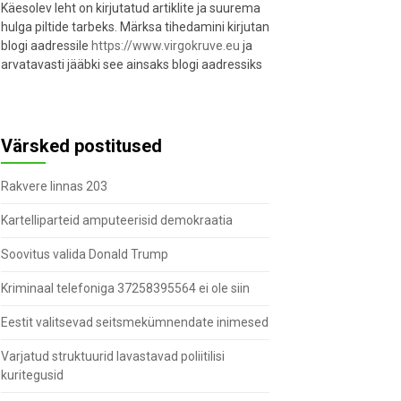
Käesolev leht on kirjutatud artiklite ja suurema
hulga piltide tarbeks. Märksa tihedamini kirjutan
blogi aadressile
https://www.virgokruve.eu
ja
arvatavasti jääbki see ainsaks blogi aadressiks
Värsked postitused
Rakvere linnas 203
Kartelliparteid amputeerisid demokraatia
Soovitus valida Donald Trump
Kriminaal telefoniga 37258395564 ei ole siin
Eestit valitsevad seitsmekümnendate inimesed
Varjatud struktuurid lavastavad poliitilisi
kuritegusid