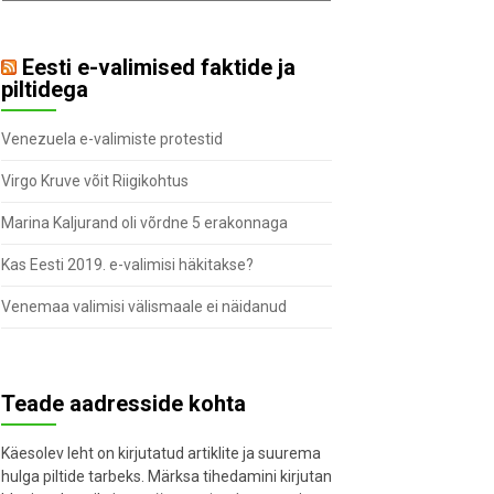
Eesti e-valimised faktide ja
piltidega
Venezuela e-valimiste protestid
Virgo Kruve võit Riigikohtus
Marina Kaljurand oli võrdne 5 erakonnaga
Kas Eesti 2019. e-valimisi häkitakse?
Venemaa valimisi välismaale ei näidanud
Teade aadresside kohta
Käesolev leht on kirjutatud artiklite ja suurema
hulga piltide tarbeks. Märksa tihedamini kirjutan