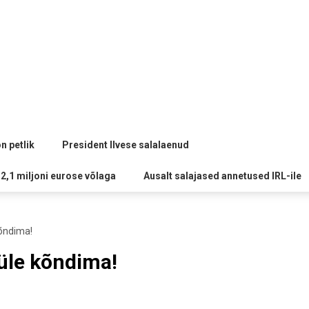
n petlik
President Ilvese salalaenud
 2,1 miljoni eurose võlaga
Ausalt salajased annetused IRL-ile
õndima!
üle kõndima!