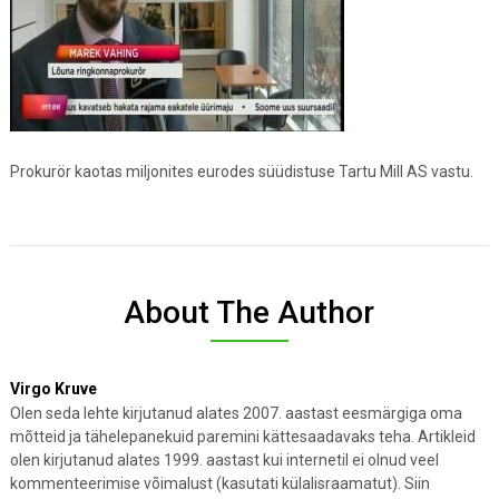
Prokurör kaotas miljonites eurodes süüdistuse Tartu Mill AS vastu.
About The Author
Virgo Kruve
Olen seda lehte kirjutanud alates 2007. aastast eesmärgiga oma
mõtteid ja tähelepanekuid paremini kättesaadavaks teha. Artikleid
olen kirjutanud alates 1999. aastast kui internetil ei olnud veel
kommenteerimise võimalust (kasutati külalisraamatut). Siin