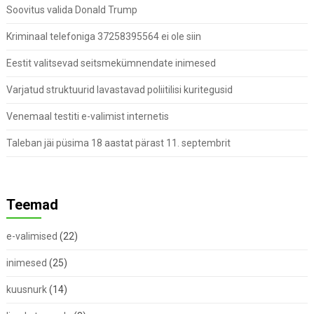
Soovitus valida Donald Trump
Kriminaal telefoniga 37258395564 ei ole siin
Eestit valitsevad seitsmekümnendate inimesed
Varjatud struktuurid lavastavad poliitilisi kuritegusid
Venemaal testiti e-valimist internetis
Taleban jäi püsima 18 aastat pärast 11. septembrit
Teemad
e-valimised
(22)
inimesed
(25)
kuusnurk
(14)