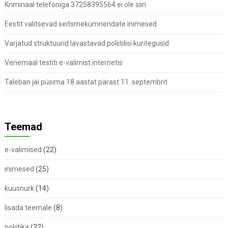
Kriminaal telefoniga 37258395564 ei ole siin
Eestit valitsevad seitsmekümnendate inimesed
Varjatud struktuurid lavastavad poliitilisi kuritegusid
Venemaal testiti e-valimist internetis
Taleban jäi püsima 18 aastat pärast 11. septembrit
Teemad
e-valimised
(22)
inimesed
(25)
kuusnurk
(14)
lisada teemale
(8)
poliitika
(32)