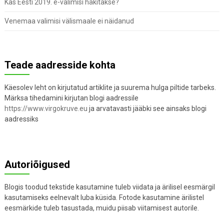
Kas Eesti 2019. e-valimisi häkitakse?
Venemaa valimisi välismaale ei näidanud
Teade aadresside kohta
Käesolev leht on kirjutatud artiklite ja suurema hulga piltide tarbeks.
Märksa tihedamini kirjutan blogi aadressile
https://www.virgokruve.eu
ja arvatavasti jääbki see ainsaks blogi
aadressiks
Autoriõigused
Blogis toodud tekstide kasutamine tuleb viidata ja ärilisel eesmärgil
kasutamiseks eelnevalt luba küsida. Fotode kasutamine ärilistel
eesmärkide tuleb tasustada, muidu piisab viitamisest autorile.