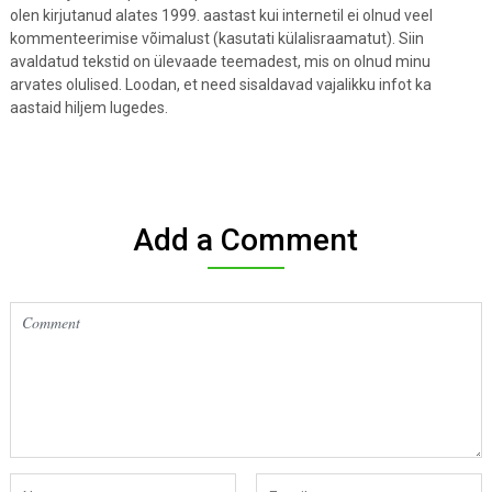
olen kirjutanud alates 1999. aastast kui internetil ei olnud veel
kommenteerimise võimalust (kasutati külalisraamatut). Siin
avaldatud tekstid on ülevaade teemadest, mis on olnud minu
arvates olulised. Loodan, et need sisaldavad vajalikku infot ka
aastaid hiljem lugedes.
Add a Comment