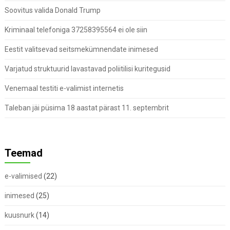
Soovitus valida Donald Trump
Kriminaal telefoniga 37258395564 ei ole siin
Eestit valitsevad seitsmekümnendate inimesed
Varjatud struktuurid lavastavad poliitilisi kuritegusid
Venemaal testiti e-valimist internetis
Taleban jäi püsima 18 aastat pärast 11. septembrit
Teemad
e-valimised
(22)
inimesed
(25)
kuusnurk
(14)