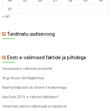
24
25
26
27
28
29
30
31
« okt
Tundmatu uudisevoog
Eesti e-valimised faktide ja piltidega
Venezuela e-valimiste protestid
Virgo Kruve võit Riigikohtus
Marina Kaljurand oli võrdne 5 erakonnaga
Kas Eesti 2019. e-valimisi häkitakse?
Venemaa valimisi välismaale ei näidanud