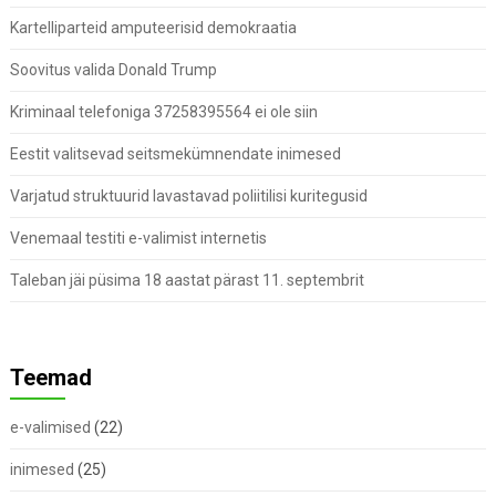
Kartelliparteid amputeerisid demokraatia
Soovitus valida Donald Trump
Kriminaal telefoniga 37258395564 ei ole siin
Eestit valitsevad seitsmekümnendate inimesed
Varjatud struktuurid lavastavad poliitilisi kuritegusid
Venemaal testiti e-valimist internetis
Taleban jäi püsima 18 aastat pärast 11. septembrit
Teemad
e-valimised
(22)
inimesed
(25)