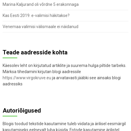
Marina Kaljurand oli võrdne 5 erakonnaga
Kas Eesti 2019. e-valimisi häkitakse?
Venemaa valimisi välismaale ei näidanud
Teade aadresside kohta
Käesolev leht on kirjutatud artiklite ja suurema hulga piltide tarbeks.
Märksa tihedamini kirjutan blogi aadressile
https://www.virgokruve.eu
ja arvatavasti jääbki see ainsaks blogi
aadressiks
Autoriõigused
Blogis toodud tekstide kasutamine tuleb viidata ja ärilisel eesmärgil
kasutamiseks eelnevalt luba küsida. Fotode kasutamine ärilistel