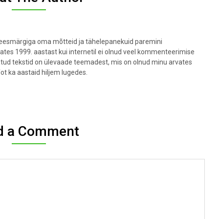
t eesmärgiga oma mõtteid ja tähelepanekuid paremini
lates 1999. aastast kui internetil ei olnud veel kommenteerimise
datud tekstid on ülevaade teemadest, mis on olnud minu arvates
fot ka aastaid hiljem lugedes.
d a Comment