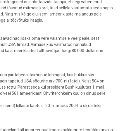
pordikogused on sabotaazide tagajärjel isegi vähenenud.
 hind tõusnud mitmeid kordi, kuid sellele vaatamata seda napib
ad. Ning mis kõige olulisem, ameeriklaste majandus pole
ega alltöövõtuks Iraagis.
savad nad lisaks oma vere valamisele veel peale, sest
inult USA firmad. Viimase kuu valimatud rünnakud
 ka ameeriklastest alltöövõtjad. Isegi 80 000-dollariline
üüria piiri lähedal toimunud lahingust, kus hukkus viis
agis tapetud USA sõdurite arv 700-ni (fotol). Neist 504 on
se tõttu. Pärast seda kui president Bush kuulutas 1. mail
 veel 561 ameeriklast. Ohvriterohkeim kuu on olnud selle
loend) liitlaste kaotusi. 20. märtsiks 2004. a oli näiteks
el järjekindlalt ignoreerinud Iraagis hukkunute tegelikku arvu ja