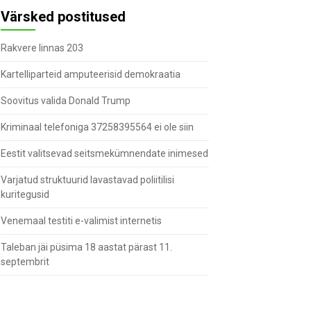
Värsked postitused
Rakvere linnas 203
Kartelliparteid amputeerisid demokraatia
Soovitus valida Donald Trump
Kriminaal telefoniga 37258395564 ei ole siin
Eestit valitsevad seitsmekümnendate inimesed
Varjatud struktuurid lavastavad poliitilisi
kuritegusid
Venemaal testiti e-valimist internetis
Taleban jäi püsima 18 aastat pärast 11.
septembrit