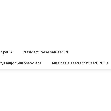
n petlik
President Ilvese salalaenud
 2,1 miljoni eurose võlaga
Ausalt salajased annetused IRL-ile