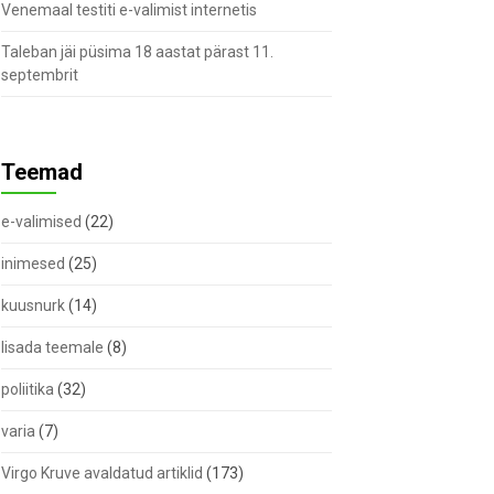
Venemaal testiti e-valimist internetis
Taleban jäi püsima 18 aastat pärast 11.
septembrit
Teemad
e-valimised
(22)
inimesed
(25)
kuusnurk
(14)
lisada teemale
(8)
poliitika
(32)
varia
(7)
Virgo Kruve avaldatud artiklid
(173)