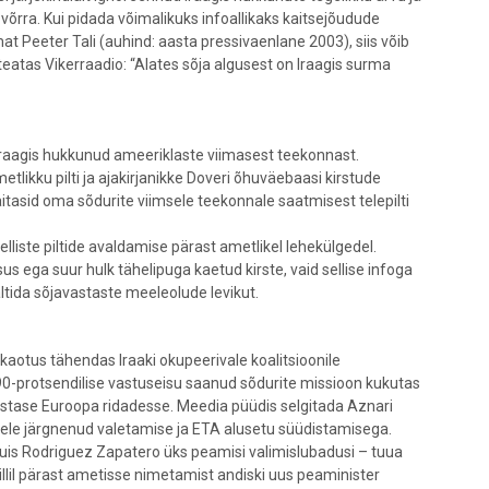
õrra. Kui pidada võimalikuks infoallikaks kaitsejõudude
mat Peeter Tali (auhind: aasta pressivaenlane 2003), siis võib
 teatas Vikerraadio: “Alates sõja algusest on Iraagis surma
 Iraagis hukkunud ameeriklaste viimasest teekonnast.
tlikku pilti ja ajakirjanikke Doveri õhuväebaasi kirstude
tasid oma sõdurite viimsele teekonnale saatmisest telepilti
iste piltide avaldamise pärast ametlikel lehekülgedel.
s ega suur hulk tähelipuga kaetud kirste, vaid sellise infoga
ltida sõjavastaste meeleolude levikut.
kaotus tähendas Iraaki okupeerivale koalitsioonile
 90-protsendilise vastuseisu saanud sõdurite missioon kukutas
avastase Euroopa ridadesse. Meedia püüdis selgitada Aznari
lele järgnenud valetamise ja ETA alusetu süüdistamisega.
is Rodriguez Zapatero üks peamisi valimislubadusi – tuua
rillil pärast ametisse nimetamist andiski uus peaminister