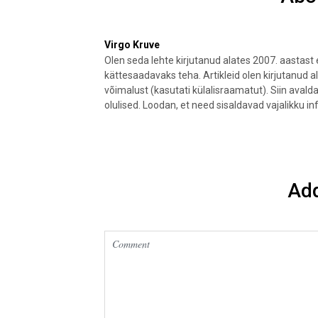
Virgo Kruve
Olen seda lehte kirjutanud alates 2007. aastas
kättesaadavaks teha. Artikleid olen kirjutanud a
võimalust (kasutati külalisraamatut). Siin aval
olulised. Loodan, et need sisaldavad vajalikku in
Ad