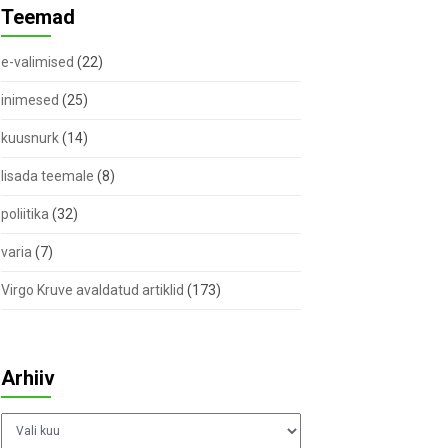
Teemad
e-valimised
(22)
inimesed
(25)
kuusnurk
(14)
lisada teemale
(8)
poliitika
(32)
varia
(7)
Virgo Kruve avaldatud artiklid
(173)
Arhiiv
Arhiiv