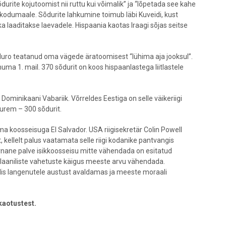
durite kojutoomist nii ruttu kui võimalik” ja “lõpetada see kahe
d kodumaale. Sõdurite lahkumine toimub läbi Kuveidi, kust
a laaditakse laevadele. Hispaania kaotas Iraagi sõjas seitse
uro teatanud oma vägede äratoomisest “lühima aja jooksul”.
uma 1. mail. 370 sõdurit on koos hispaanlastega liitlastele
 Dominikaani Vabariik. Võrreldes Eestiga on selle väikeriigi
urem – 300 sõdurit.
a koosseisuga El Salvador. USA riigisekretär Colin Powell
t, kellelt palus vaatamata selle riigi kodanike pantvangis
arnane palve isikkoosseisu mitte vähendada on esitatud
 plaaniliste vahetuste käigus meeste arvu vähendada.
adis langenutele austust avaldamas ja meeste moraali
kaotustest.