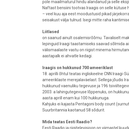
pole maailmaturul hindu alandanud ja selle eks
Naftast bensiini tootvas Iraagis on selle kütuse
– veel kuu aja eest moodustusid pikad järjekorr
seisakust välja tulnud. Isegi mitte raha kantimis
Liitlased
on saanud ainult osalemisrõõmu. Tavaliselt mak
lepinguid Iraagi taastamiseks saavad sõlmida a
välismaalaste vastu on riigist minema hirmutanud
aastapalk ei ahvatle kedagi.
Iraagis on hukkunud 700 ameeriklast
18. aprilli õhtul teatas ingliskeelne CNN Iraagi-S
ameeriklaste merejalaväelast. Sellega jõudis Ira
hukkunud vaenuliku tegevuse ja 196 tsiviiltegevu
2003. a lahingutegevuse lõppenuks, on hukkunud
aasta aprill enam kui 100 hukkunuga.
Kahjuks ei kajasta Pentagoni body count (surnute 
Suurbritannia kaotanud 58 sõdurit.
Mida teatas Eesti Raadio?
Eesti Raadio ja riigitelevisioon on viimastel kuud