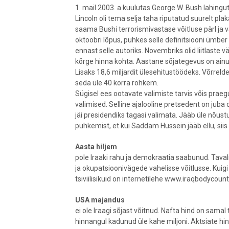
1. mail 2003. a kuulutas George W. Bush lahin
Lincoln oli tema selja taha riputatud suurelt pla
saama Bushi terrorismivastase võitluse pärl ja 
oktoobri lõpus, puhkes selle definitsiooni ümbe
ennast selle autoriks. Novembriks olid liitlaste
kõrge hinna kohta. Aastane sõjategevus on ainu
Lisaks 18,6 miljardit ülesehitustöödeks. Võrrelde
seda üle 40 korra rohkem.
Sügisel ees ootavate valimiste tarvis võis praegu
valimised. Selline ajalooline pretsedent on juba 
jäi presidendiks tagasi valimata. Jääb üle nõu
puhkemist, et kui Saddam Hussein jääb ellu, siis 
Aasta hiljem
pole Iraaki rahu ja demokraatia saabunud. Taval
ja okupatsioonivägede vahelisse võitlusse. Kuigi 
tsiviilisikuid on internetilehe www.iraqbodyco
USA majandus
ei ole Iraagi sõjast võitnud. Nafta hind on sam
hinnangul kadunud üle kahe miljoni. Aktsiate hin