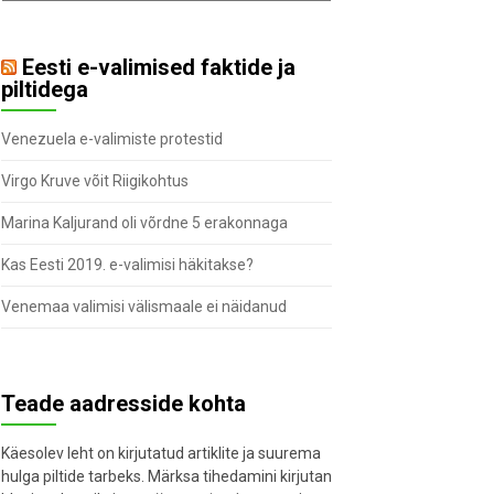
Eesti e-valimised faktide ja
piltidega
Venezuela e-valimiste protestid
Virgo Kruve võit Riigikohtus
Marina Kaljurand oli võrdne 5 erakonnaga
Kas Eesti 2019. e-valimisi häkitakse?
Venemaa valimisi välismaale ei näidanud
Teade aadresside kohta
Käesolev leht on kirjutatud artiklite ja suurema
hulga piltide tarbeks. Märksa tihedamini kirjutan