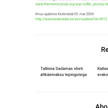
www.thememoryhole.org/war/coffin_photos/do
Ilmus ajalehes Kesknädal 05. mai 2004
http://www.kesknadal.ee/est/uudised?id=4013
Re
Tallinna Sadamas võeti
Kalla
altkäemaksu lepingutega
erako
Abo