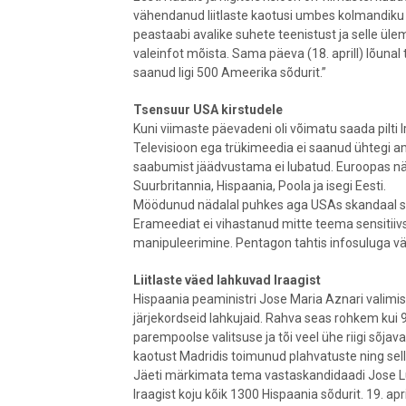
vähendanud liitlaste kaotusi umbes kolmandiku v
peastaabi avalike suhete teenistust ja selle üle
valeinfot mõista. Sama päeva (18. aprill) lõunal
saanud ligi 500 Ameerika sõdurit.”
Tsensuur USA kirstudele
Kuni viimaste päevadeni oli võimatu saada pilti
Televisioon ega trükimeedia ei saanud ühtegi ame
saabumist jäädvustama ei lubatud. Euroopas näi
Suurbritannia, Hispaania, Poola ja isegi Eesti.
Möödunud nädalal puhkes aga USAs skandaal sell
Erameediat ei vihastanud mitte teema sensitiivsu
manipuleerimine. Pentagon tahtis infosuluga vä
Liitlaste väed lahkuvad Iraagist
Hispaania peaministri Jose Maria Aznari valimis
järjekordseid lahkujaid. Rahva seas rohkem kui
parempoolse valitsuse ja tõi veel ühe riigi sõj
kaotust Madridis toimunud plahvatuste ning sel
Jäeti märkimata tema vastaskandidaadi Jose Lu
Iraagist koju kõik 1300 Hispaania sõdurit. 19. ap