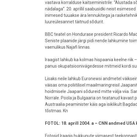
vastava korralduse kaitseministrile: “Alustada sõ
nädalaga”. 20. aprillil saabusidki neist esimese
inimesed tuuakse ära lennukitega ja rasketehnik
luureülesannet täitnud sõdurit.
BBC teatel on Hondurase president Ricardo Mad
Seniste plaanide järgi pidi nende lahkumine toim
vaenulikus Najafi linnas.
Iraagist lahkub ka kolmas hispaania keelne riik –
panus okupatsioonivägedesse mitmeid kordi su
Lisaks neile lahkub Euronewsi andmetel väikseim
väisas oma poliitilisel maailmaringreisil Jaapani
hoidmisele Jaapani sõdureid mitte välja viia. S
Norrale. Poola ja Bulgaaria on teatanud kavast
Austraalia peaminister käis aga isiklikult Bagd
tõstmas. Kn
FOTOL: 18. aprill 2004. a – CNN andmed USA 
Fotosid Iraagis hukkunute viimasest teekonnast