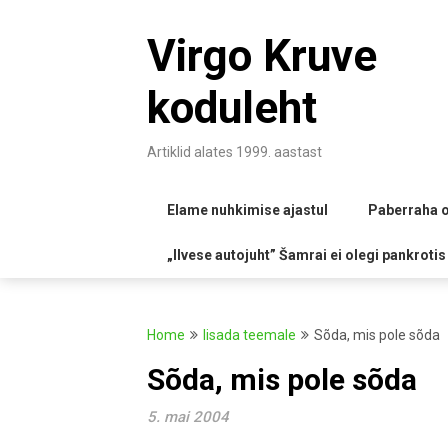
Skip
to
Virgo Kruve
content
koduleht
Artiklid alates 1999. aastast
Elame nuhkimise ajastul
Paberraha o
„Ilvese autojuht” Šamrai ei olegi pankrotis
Home
lisada teemale
Sõda, mis pole sõda
Sõda, mis pole sõda
5. mai 2004