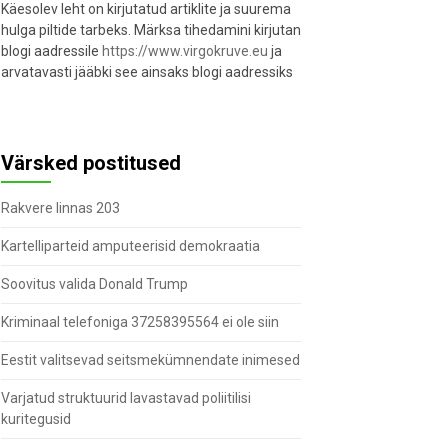
Käesolev leht on kirjutatud artiklite ja suurema
hulga piltide tarbeks. Märksa tihedamini kirjutan
blogi aadressile
https://www.virgokruve.eu
ja
arvatavasti jääbki see ainsaks blogi aadressiks
Värsked postitused
Rakvere linnas 203
Kartelliparteid amputeerisid demokraatia
Soovitus valida Donald Trump
Kriminaal telefoniga 37258395564 ei ole siin
Eestit valitsevad seitsmekümnendate inimesed
Varjatud struktuurid lavastavad poliitilisi
kuritegusid