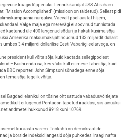
gutegevuse Iraagis lõppenuks. Lennukikandjal USS Abraham
kat: “Mission Accomplished” (missioon on täidetud). Sellest pidi
valimiskampaania nurgakivi. Vaevalt pool aastat hiljem,
r skandaal. Valge maja ega merevägi ei soovinud tunnistada
 väed kaotanud üle 400 langenud sõduri ja hakati küsima sõja
üksi Ameerika maksumaksjalt nõudnud 133 miljardit dollarit.
s umbes 3,4 miljardi dollarilise Eesti Vabariigi eelarvega, on
ne president küll võita sõja, kuid kaotada sellegipoolest
olnud – Bushi enda isa, kes võitis küll esimese Lahesõja, kuid
studa BBC reporteri John Simpsoni sõnadega enne sõja
on tema sõja tegelik võitja.
isel Bagdadi elanikul on tõsine oht sattuda vabadusvõitlejate
ametlikult ei lugenud Pentagon tapetud iraaklasi, siis ainuüksi
unt.net andmetel hukkunud 8918 kuni 10769.
al tasemel kui aasta varem. Töökohti on demokraatide
nad ja börside indeksid langesid sõja puhkedes. Iraagi nafta