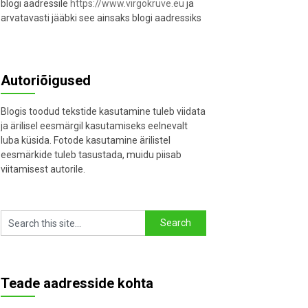
blogi aadressile
https://www.virgokruve.eu
ja
arvatavasti jääbki see ainsaks blogi aadressiks
Autoriõigused
Blogis toodud tekstide kasutamine tuleb viidata
ja ärilisel eesmärgil kasutamiseks eelnevalt
luba küsida. Fotode kasutamine ärilistel
eesmärkide tuleb tasustada, muidu piisab
viitamisest autorile.
Teade aadresside kohta