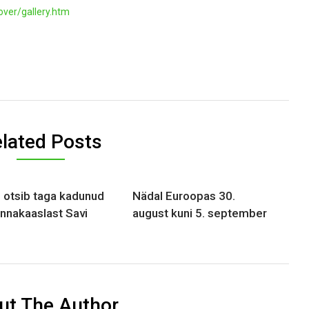
ver/gallery.htm
lated Posts
s otsib taga kadunud
Nädal Euroopas 30.
nnakaaslast Savi
august kuni 5. september
ut The Author