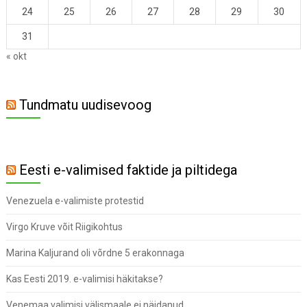
24
25
26
27
28
29
30
31
« okt
Tundmatu uudisevoog
Eesti e-valimised faktide ja piltidega
Venezuela e-valimiste protestid
Virgo Kruve võit Riigikohtus
Marina Kaljurand oli võrdne 5 erakonnaga
Kas Eesti 2019. e-valimisi häkitakse?
Venemaa valimisi välismaale ei näidanud