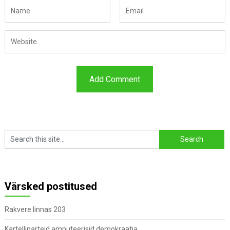
Värsked postitused
Rakvere linnas 203
Kartelliparteid amputeerisid demokraatia