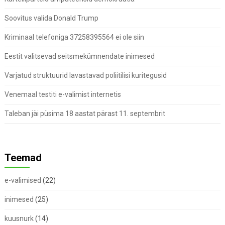
Soovitus valida Donald Trump
Kriminaal telefoniga 37258395564 ei ole siin
Eestit valitsevad seitsmekümnendate inimesed
Varjatud struktuurid lavastavad poliitilisi kuritegusid
Venemaal testiti e-valimist internetis
Taleban jäi püsima 18 aastat pärast 11. septembrit
Teemad
e-valimised
(22)
inimesed
(25)
kuusnurk
(14)