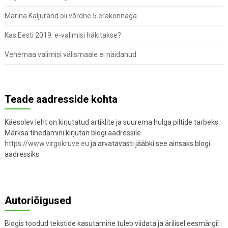
Marina Kaljurand oli võrdne 5 erakonnaga
Kas Eesti 2019. e-valimisi häkitakse?
Venemaa valimisi välismaale ei näidanud
Teade aadresside kohta
Käesolev leht on kirjutatud artiklite ja suurema hulga piltide tarbeks.
Märksa tihedamini kirjutan blogi aadressile
https://www.virgokruve.eu
ja arvatavasti jääbki see ainsaks blogi
aadressiks
Autoriõigused
Blogis toodud tekstide kasutamine tuleb viidata ja ärilisel eesmärgil