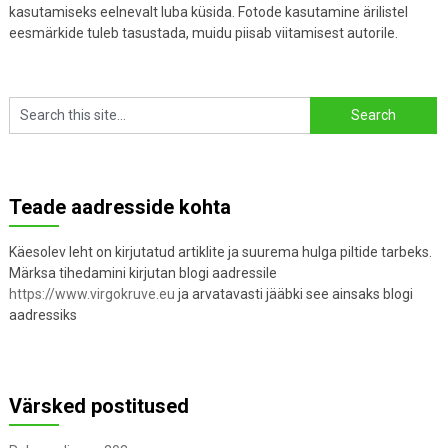
kasutamiseks eelnevalt luba küsida. Fotode kasutamine ärilistel
eesmärkide tuleb tasustada, muidu piisab viitamisest autorile.
Teade aadresside kohta
Käesolev leht on kirjutatud artiklite ja suurema hulga piltide tarbeks.
Märksa tihedamini kirjutan blogi aadressile
https://www.virgokruve.eu
ja arvatavasti jääbki see ainsaks blogi
aadressiks
Värsked postitused