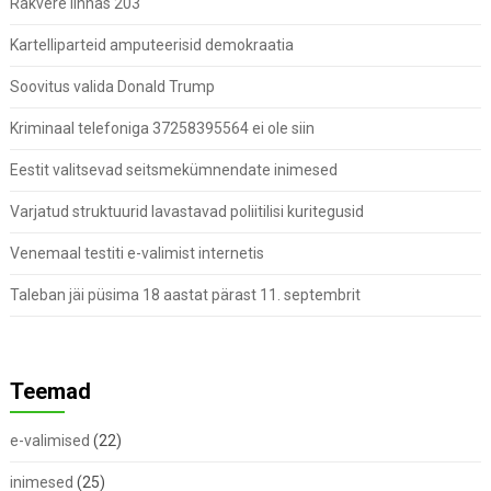
Rakvere linnas 203
Kartelliparteid amputeerisid demokraatia
Soovitus valida Donald Trump
Kriminaal telefoniga 37258395564 ei ole siin
Eestit valitsevad seitsmekümnendate inimesed
Varjatud struktuurid lavastavad poliitilisi kuritegusid
Venemaal testiti e-valimist internetis
Taleban jäi püsima 18 aastat pärast 11. septembrit
Teemad
e-valimised
(22)
inimesed
(25)