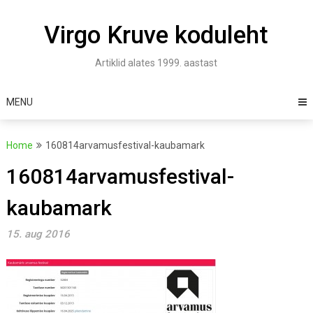
Skip
to
Virgo Kruve koduleht
content
Artiklid alates 1999. aastast
MENU
Home
160814arvamusfestival-kaubamark
160814arvamusfestival-
kaubamark
15. aug 2016