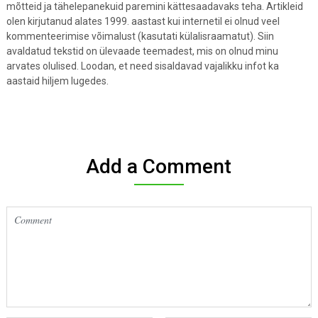
mõtteid ja tähelepanekuid paremini kättesaadavaks teha. Artikleid
olen kirjutanud alates 1999. aastast kui internetil ei olnud veel
kommenteerimise võimalust (kasutati külalisraamatut). Siin
avaldatud tekstid on ülevaade teemadest, mis on olnud minu
arvates olulised. Loodan, et need sisaldavad vajalikku infot ka
aastaid hiljem lugedes.
Add a Comment