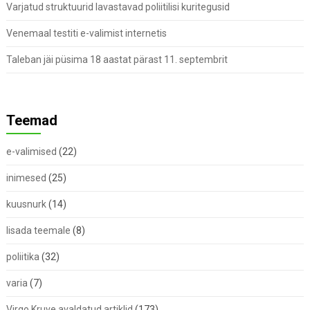
Varjatud struktuurid lavastavad poliitilisi kuritegusid
Venemaal testiti e-valimist internetis
Taleban jäi püsima 18 aastat pärast 11. septembrit
Teemad
e-valimised
(22)
inimesed
(25)
kuusnurk
(14)
lisada teemale
(8)
poliitika
(32)
varia
(7)
Virgo Kruve avaldatud artiklid
(173)