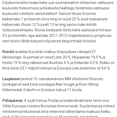
Eduskunta kiitis heaks kahe uue tuumareaktori ehitamise valitsusse
kuuluvate Kokoomuse ja Keskusta häältega, hoolimata valitsusse
kuuluvate roheliste vastuhäältest. Samuti tõusis Soomes
käibemaks 1 protsendi võrra ning on nüüd 23 %, kuid toiduainete
käibemaks tõusis 12 % pealt 13-le ning sama määr kehtib
toitlustuskohtades. Rootsi keskpank tõstis kahe aasta järel intressi
0,5 protsendini, aga alandas 2011-2012 majanduskasvu prognoosi,
sest teiste riikide kärped mõjutavad eksportivaid tööstusi.
Reedel
avaldas Eurostat maikuu tööpuuduse näitajad 27
liikmesriigis. Suurimad on need Lätis 20 %, Hispaanias 19,9 % ja
Eestis 19 % ning väikseimad Austrias 4 % ja Hollandis 4,3 %. Kokku on
ilma tööta 23,1 miljonit inimest ja Euroopa Liidu keskmine oli 9,6 %.
Laupäeval
peetud 15. naisekandmise MM võistlustel Soomes
Sonkajärvel said Eesti esindajad Alar Voogle ja Kristi Viltrop
hõbemedali. Esikoht on Eestisse tulnud 11 korda.
Pühapäeval
, 4. juulil toimus Poolas presidendivalimiste teine voor.
Võitis Euroopa-meelne Bronislaw Komorowski. Suurbritannia mõned
ministeeriumid peavad oma eelarveid vähendama maikuus kokku