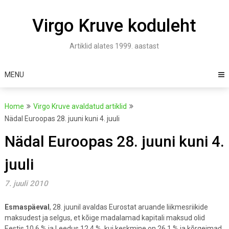
Skip
to
Virgo Kruve koduleht
content
Artiklid alates 1999. aastast
MENU
Home
Virgo Kruve avaldatud artiklid
Nädal Euroopas 28. juuni kuni 4. juuli
Nädal Euroopas 28. juuni kuni 4.
juuli
7. juuli 2010
Esmaspäeval
, 28. juunil avaldas Eurostat aruande liikmesriikide
maksudest ja selgus, et kõige madalamad kapitali maksud olid
Eestis 10,6 % ja Leedus 12,4 %, kui keskmine on 26,1 % ja kõrgeimad