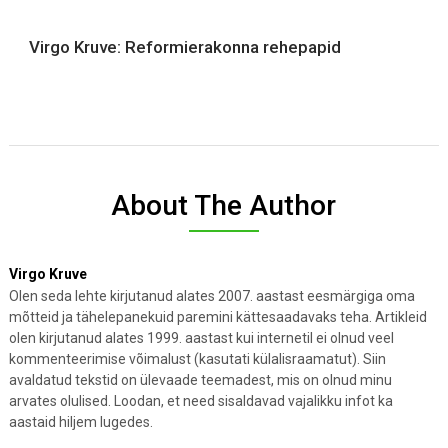
Virgo Kruve: Reformierakonna rehepapid
About The Author
Virgo Kruve
Olen seda lehte kirjutanud alates 2007. aastast eesmärgiga oma
mõtteid ja tähelepanekuid paremini kättesaadavaks teha. Artikleid
olen kirjutanud alates 1999. aastast kui internetil ei olnud veel
kommenteerimise võimalust (kasutati külalisraamatut). Siin
avaldatud tekstid on ülevaade teemadest, mis on olnud minu
arvates olulised. Loodan, et need sisaldavad vajalikku infot ka
aastaid hiljem lugedes.