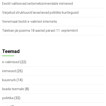
Eestit valitsevad seitsmekümnendate inimesed
Varjatud struktuurid lavastavad poliitilisi kuritegusid
Venemaal testiti e-valimist internetis
Taleban jäi püsima 18 aastat pärast 11. septembrit
Teemad
e-valimised
(22)
inimesed
(25)
kuusnurk
(14)
lisada teemale
(8)
poliitika
(32)