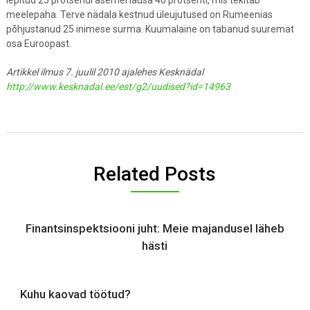
lepitud 25 protsendi asemel lausa 40 protsenti, mis tekitab
meelepaha. Terve nädala kestnud üleujutused on Rumeenias
põhjustanud 25 inimese surma. Kuumalaine on tabanud suuremat
osa Euroopast.
Artikkel ilmus 7. juulil 2010 ajalehes Kesknädal
http://www.kesknadal.ee/est/g2/uudised?id=14963
Related Posts
Finantsinspektsiooni juht: Meie majandusel läheb
hästi
Kuhu kaovad töötud?