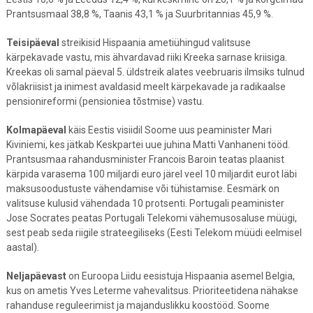
Prantsusmaal 38,8 %, Taanis 43,1 % ja Suurbritannias 45,9 %.
Teisipäeval
streikisid Hispaania ametiühingud valitsuse
kärpekavade vastu, mis ähvardavad riiki Kreeka sarnase kriisiga.
Kreekas oli samal päeval 5. üldstreik alates veebruaris ilmsiks tulnud
võlakriisist ja inimest avaldasid meelt kärpekavade ja radikaalse
pensionireformi (pensioniea tõstmise) vastu.
Kolmapäeval
käis Eestis visiidil Soome uus peaminister Mari
Kiviniemi, kes jätkab Keskpartei uue juhina Matti Vanhaneni tööd.
Prantsusmaa rahandusminister Francois Baroin teatas plaanist
kärpida varasema 100 miljardi euro järel veel 10 miljardit eurot läbi
maksusoodustuste vähendamise või tühistamise. Eesmärk on
valitsuse kulusid vähendada 10 protsenti. Portugali peaminister
Jose Socrates peatas Portugali Telekomi vähemusosaluse müügi,
sest peab seda riigile strateegiliseks (Eesti Telekom müüdi eelmisel
aastal).
Neljapäevast
on Euroopa Liidu eesistuja Hispaania asemel Belgia,
kus on ametis Yves Leterme vahevalitsus. Prioriteetidena nähakse
rahanduse reguleerimist ja majanduslikku koostööd. Soome