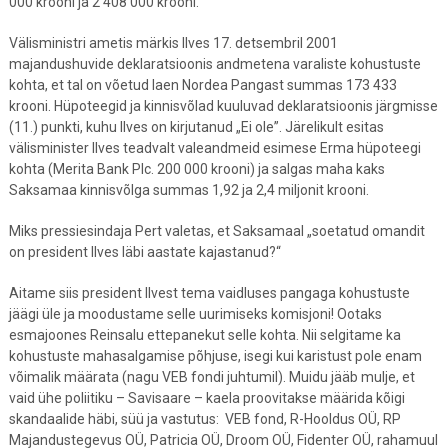
000 krooni ja 2 408 000 krooni.
Välisministri ametis märkis Ilves 17. detsembril 2001
majandushuvide deklaratsioonis andmetena varaliste kohustuste
kohta, et tal on võetud laen Nordea Pangast summas 173 433
krooni. Hüpoteegid ja kinnisvõlad kuuluvad deklaratsioonis järgmisse
(11.) punkti, kuhu Ilves on kirjutanud „Ei ole”. Järelikult esitas
välisminister Ilves teadvalt valeandmeid esimese Erma hüpoteegi
kohta (Merita Bank Plc. 200 000 krooni) ja salgas maha kaks
Saksamaa kinnisvõlga summas 1,92 ja 2,4 miljonit krooni.
Miks pressiesindaja Pert valetas, et Saksamaal „soetatud omandit
on president Ilves läbi aastate kajastanud?“
Aitame siis president Ilvest tema vaidluses pangaga kohustuste
jäägi üle ja moodustame selle uurimiseks komisjoni! Ootaks
esmajoones Reinsalu ettepanekut selle kohta. Nii selgitame ka
kohustuste mahasalgamise põhjuse, isegi kui karistust pole enam
võimalik määrata (nagu VEB fondi juhtumil). Muidu jääb mulje, et
vaid ühe poliitiku – Savisaare – kaela proovitakse määrida kõigi
skandaalide häbi, süü ja vastutus: VEB fond, R-Hooldus OÜ, RP
Majandustegevus OÜ, Patricia OÜ, Droom OÜ, Fidenter OÜ, rahamuul