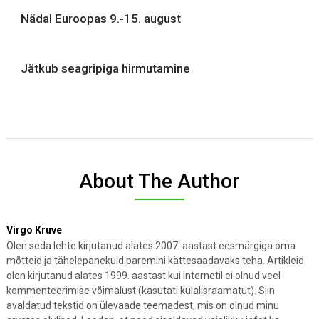
Nädal Euroopas 9.-15. august
Jätkub seagripiga hirmutamine
About The Author
Virgo Kruve
Olen seda lehte kirjutanud alates 2007. aastast eesmärgiga oma
mõtteid ja tähelepanekuid paremini kättesaadavaks teha. Artikleid
olen kirjutanud alates 1999. aastast kui internetil ei olnud veel
kommenteerimise võimalust (kasutati külalisraamatut). Siin
avaldatud tekstid on ülevaade teemadest, mis on olnud minu