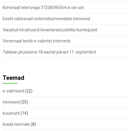
Kriminaal telefoniga 37258395564 ei ole siin
Eestit valitsevad seitsmekümnendate inimesed
Varjatud struktuurid lavastavad poliitilisi kuritegusid
Venemaal testiti e-valimist internetis
Taleban jäi püsima 18 aastat pärast 11. septembrit
Teemad
e-valimised
(22)
inimesed
(25)
kuusnurk
(14)
lisada teemale
(8)