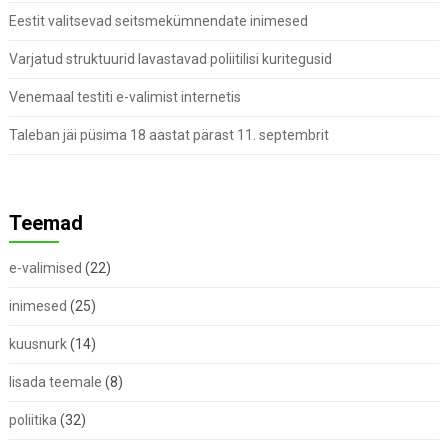
Eestit valitsevad seitsmekümnendate inimesed
Varjatud struktuurid lavastavad poliitilisi kuritegusid
Venemaal testiti e-valimist internetis
Taleban jäi püsima 18 aastat pärast 11. septembrit
Teemad
e-valimised
(22)
inimesed
(25)
kuusnurk
(14)
lisada teemale
(8)
poliitika
(32)