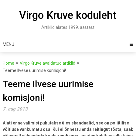
Skip
to
Virgo Kruve koduleht
content
Artiklid alates 1999. aastast
MENU
Home
Virgo Kruve avaldatud artiklid
Teeme Ilvese uurimise komisjoni!
Teeme Ilvese uurimise
komisjoni!
7. aug 2013
Alati enne valimisi puhutakse üles skandaalid, see on poliitilise
võitluse vankumatu osa. Kui ei õnnestu enda reitingut tõsta, saab
vähemalt vähendada konkurendi oma, seades kahtluse alla teise