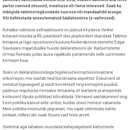
partei senised otsused, meelsuse või tema inimesed. Saab ka
mängida valimisringkondade suuruse või mandaatide arvuga.
Või kehtestada enneolematuid hääletusviise (e-valimised).
Kohalike valimiste eelhääletuseni on jäänud 64 päeva. Hetkel
kütavad meedia ja IRL paaniliselt üles järjekordset skandaali Tallinna
linnapea ja riigis opositsiooni kuuluva Keskerakonna esimehe Edgar
Savisaare majanduslike huvide deklaratsiooni üle. Kaitseminister
Urmas Reinsalu pidas lausa vajalikuks parlamendis selle uurimiseks
komisjon luua.
Siiani on deklaratsioonidega tegelenud korruptsioonivastane
erikomisjon, mis vaatab neid bürokraatia aspektist. Dokument oli
esitatud õigeaegselt ja sisult korrektselt ning komisjonil puudub
pädevus tegutseda moraalse timukana, et laarlaste ja ansipistide
konkurent lõpuks poliitikast kõrvaldada. Viimased aastakümned ongi
Eesti poliitika käinud selle ümber, kuidas ühest mehest vabaneda.
Meie poliitika meenutab jalgratast, mis vajab sõitmiseks kahte
pedaali, millest üks saab tõusta vaid teise arvelt.
Siinkohal aga tahaksin osundada kahepalgelisele käitumisele