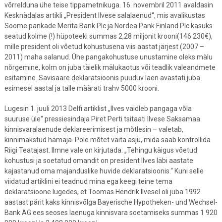
võrrelduna ühe teise tippametnikuga. 16. novembril 2011 avaldasin
Kesknädalas artikli „President Ilvese salalaenud“, mis avalikustas
Soome pankade Merita Bank Plc ja Nordea Pank Finland Plc kasuks
seatud kolme (!) hüpoteeki summas 2,28 miljonit krooni(146 230€),
mille president oli võetud kohustusena viis aastat järjest (2007 –
2011) maha salanud. Ühe pangakohustuse unustamine oleks mälu
nõrgemine, kolm on juba täielik mälukaotus või teadlik valeandmete
esitamine. Savisaare deklaratsioonis puuduv laen avastati juba
esimesel aastal ja talle määrati trahv 5000 krooni.
Lugesin 1. juuli 2013 Delfi artiklist „Ilves vaidleb pangaga võla
suuruse üle“ pressiesindaja Piret Perti tsitaati Ilvese Saksamaa
kinnisvaralaenude deklareerimisest ja mõtlesin – valetab,
kinnimakstud hämaja. Pole mõtet väita asju, mida saab kontrollida
Riigi Teatajast. Ilmne vale on kirjutada: „Tehingu käigus võetud
kohustusi ja soetatud omandit on president Ilves läbi aastate
kajastanud oma majanduslike huvide deklaratsioonis.“ Kuni selle
viidatud artiklini ei teadnud mina ega keegi teine tema
deklaratsioone lugedes, et Toomas Hendrik Ilvesel oli juba 1992.
aastast pärit kaks kinnisvõlga Bayerische Hypotheken- und Wechsel-
Bank AG ees seoses laenuga kinnisvara soetamiseks summas 1 920