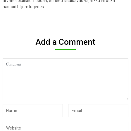
arvates olulised. Loodan, et need sisaldavad vajalikku infot ka
aastaid hiljem lugedes.
Add a Comment