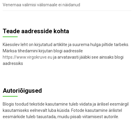
Venemaa valimisi välismaale ei näidanud
Teade aadresside kohta
Käesolev leht on kirjutatud artiklite ja suurema hulga piltide tarbeks.
Märksa tihedamini kirjutan blogi aadressile
https://www.virgokruve.eu
ja arvatavasti jääbki see ainsaks blogi
aadressiks
Autoriõigused
Blogis toodud tekstide kasutamine tuleb viidata ja ärilisel eesmärgil
kasutamiseks eelnevalt luba küsida. Fotode kasutamine ärilistel
eesmärkide tuleb tasustada, muidu piisab viitamisest autorile.