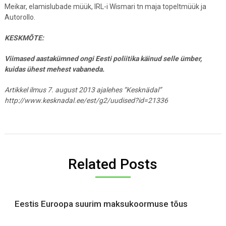
Meikar, elamislubade müük, IRL-i Wismari tn maja topeltmüük ja
Autorollo.
KESKMÕTE:
Viimased aastakümned ongi Eesti poliitika käinud selle ümber,
kuidas ühest mehest vabaneda.
Artikkel ilmus 7. august 2013 ajalehes “Kesknädal”
http://www.kesknadal.ee/est/g2/uudised?id=21336
Related Posts
Eestis Euroopa suurim maksukoormuse tõus