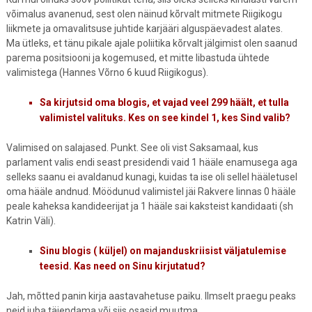
võimalus avanenud, sest olen näinud kõrvalt mitmete Riigikogu
liikmete ja omavalitsuse juhtide karjääri alguspäevadest alates.
Ma ütleks, et tänu pikale ajale poliitika kõrvalt jälgimist olen saanud
parema positsiooni ja kogemused, et mitte libastuda ühtede
valimistega (Hannes Võrno 6 kuud Riigikogus).
Sa kirjutsid oma blogis, et vajad veel 299 häält, et tulla
valimistel valituks. Kes on see kindel 1, kes Sind valib?
Valimised on salajased. Punkt. See oli vist Saksamaal, kus
parlament valis endi seast presidendi vaid 1 hääle enamusega aga
selleks saanu ei avaldanud kunagi, kuidas ta ise oli sellel hääletusel
oma hääle andnud. Möödunud valimistel jäi Rakvere linnas 0 hääle
peale kaheksa kandideerijat ja 1 hääle sai kaksteist kandidaati (sh
Katrin Väli).
Sinu blogis ( küljel) on majanduskriisist väljatulemise
teesid. Kas need on Sinu kirjutatud?
Jah, mõtted panin kirja aastavahetuse paiku. Ilmselt praegu peaks
neid juba täiendama või siis osasid muutma.