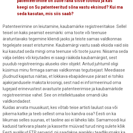
patenteerimine on Sulle raha sisse toonud ja kas
keegi on Su patenteeritud sõna vastu eksinud? Kui ma
seda kasutan, mis siis saab?
Patenteerimine on leiutamine, kaubamärke registreeritakse. Sellel
teisel on kaks peamist eesmärki: oma toote või teenuse
äratuntavaks tegemine kliendi jaoks ja teiste samas valdkonnas
tegelejate seast eristumine. Kaubamärgi vastu saab eksida vaid siis
kui kasutad seda mingi oma teenuse või toote juures. Niisama seda
välja öeldes või kirjutades ei saagi rääkida kaubamärgist, sest
puudub registreeringu aluseks olev objekt. Antud juhtumil oligi
küsimus minu firmaga samas valdkonnas tegutsejast. Meediasse
jõudnud kajastus näitas, et lokkava ebapädevuse pärast ei tohiks
ajakirjandusele maksta kroonigi, sest nad ei informeerinud oma
lugejaid erinevustest avastuste patenteerimise ja kaubamärkide
registreerimise vahel. See on intellektuaalse omandi üks
valdkondadest.
Kuidas arvata muusikust, kes võtab teise artisti laulust osa või
pikema katke ja teeb sellest oma loo kandva osa? Eesti on ka
liikumas selles suunas, et taoline asi ei läheks läbi. Samamoodi kui
kadusid tarkvara plaate ja kassette müüvad turud ning sulete kõik
Eesti avalikud FTP serverid, nii saadakse ajapikku teadlikumaks ka