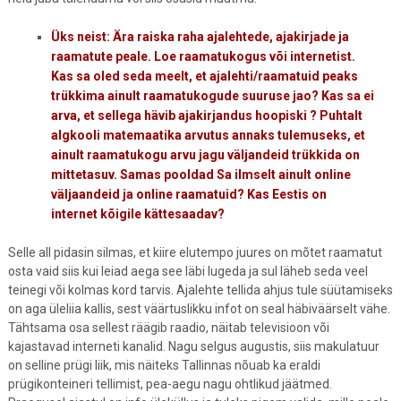
Üks neist: Ära raiska raha ajalehtede, ajakirjade ja
raamatute peale. Loe raamatukogus või internetist.
Kas sa oled seda meelt, et ajalehti/raamatuid peaks
trükkima ainult raamatukogude suuruse jao? Kas sa ei
arva, et sellega hävib ajakirjandus hoopiski ? Puhtalt
algkooli matemaatika arvutus annaks tulemuseks, et
ainult raamatukogu arvu jagu väljandeid trükkida on
mittetasuv. Samas pooldad Sa ilmselt ainult online
väljaandeid ja online raamatuid? Kas Eestis on
internet kõigile kättesaadav?
Selle all pidasin silmas, et kiire elutempo juures on mõtet raamatut
osta vaid siis kui leiad aega see läbi lugeda ja sul läheb seda veel
teinegi või kolmas kord tarvis. Ajalehte tellida ahjus tule süütamiseks
on aga üleliia kallis, sest väärtuslikku infot on seal häbiväärselt vähe.
Tähtsama osa sellest räägib raadio, näitab televisioon või
kajastavad interneti kanalid. Nagu selgus augustis, siis makulatuur
on selline prügi liik, mis näiteks Tallinnas nõuab ka eraldi
prügikonteineri tellimist, pea-aegu nagu ohtlikud jäätmed.