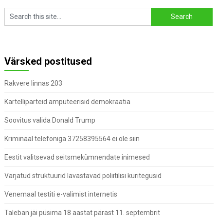
Värsked postitused
Rakvere linnas 203
Kartelliparteid amputeerisid demokraatia
Soovitus valida Donald Trump
Kriminaal telefoniga 37258395564 ei ole siin
Eestit valitsevad seitsmekümnendate inimesed
Varjatud struktuurid lavastavad poliitilisi kuritegusid
Venemaal testiti e-valimist internetis
Taleban jäi püsima 18 aastat pärast 11. septembrit