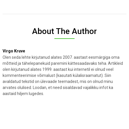
About The Author
Virgo Kruve
Olen seda lehte kirjutanud alates 2007. aastast eesmärgiga oma
mõtteid ja tähelepanekuid paremini kättesaadavaks teha. Artikleid
olen kirjutanud alates 1999. aastast kui internetil ei olnud veel
kommenteerimise võimalust (kasutati külalisraamatut). Siin
avaldatud tekstid on ülevaade teemadest, mis on olnud minu
arvates olulised. Loodan, et need sisaldavad vajalikku infot ka
aastaid hiljem lugedes.