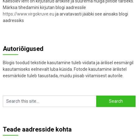
Käesolev leht on kirjutatud artiklite ja suurema hulga piltide tarbeks.
Märksa tihedamini kirjutan blogi aadressile
https://www.virgokruve.eu
ja arvatavasti jääbki see ainsaks blogi
aadressiks
Autoriõigused
Blogis toodud tekstide kasutamine tuleb viidata ja ärilisel eesmärgil
kasutamiseks eelnevalt luba küsida. Fotode kasutamine ärilistel
eesmärkide tuleb tasustada, muidu piisab viitamisest autorile.
Teade aadresside kohta