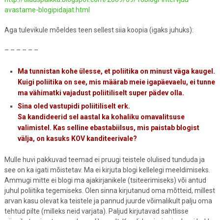
avastame-blogipidajat.html
Aga tulevikule mõeldes teen sellest siia koopia (igaks juhuks):
– – – – – –
Ma tunnistan kohe ülesse, et poliitika on minust väga kaugel.
Kuigi poliitika on see, mis määrab meie igapäevaelu, ei tunne
ma vähimatki vajadust poliitiliselt super pädev olla.
Sina oled vastupidi poliitiliselt erk.
Sa kandideerid sel aastal ka kohaliku omavalitsuse
valimistel. Kas selline ebastabiilsus, mis paistab blogist
välja, on kasuks KOV kanditeerivale?
Mulle huvi pakkuvad teemad ei pruugi teistele olulised tunduda ja
see on ka igati mõistetav. Ma ei kirjuta blogi kellelegi meeldimiseks.
Ammugi mitte ei blogi ma ajakirjanikele (tsiteerimiseks) või antud
juhul poliitika tegemiseks. Olen sinna kirjutanud oma mõtteid, millest
arvan kasu olevat ka teistele ja pannud juurde võimalikult palju oma
tehtud pilte (milleks neid varjata). Paljud kirjutavad sahtlisse