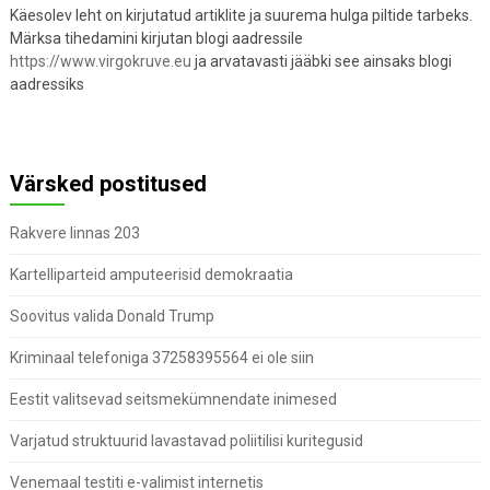
Käesolev leht on kirjutatud artiklite ja suurema hulga piltide tarbeks.
Märksa tihedamini kirjutan blogi aadressile
https://www.virgokruve.eu
ja arvatavasti jääbki see ainsaks blogi
aadressiks
Värsked postitused
Rakvere linnas 203
Kartelliparteid amputeerisid demokraatia
Soovitus valida Donald Trump
Kriminaal telefoniga 37258395564 ei ole siin
Eestit valitsevad seitsmekümnendate inimesed
Varjatud struktuurid lavastavad poliitilisi kuritegusid
Venemaal testiti e-valimist internetis