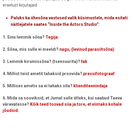
eraelust kirjutajaid.
Paluks ka ühesõna vastused valik
küsimustele, mida esitati
näitlejatele saates “Inside the Actors Studio”:
1. Sinu lemmik sõna?
Tegija
2. Sõna, mis sulle ei meeldi?
nagu, (levinud parasiitsõna)
3. Lemmik kirumissõna? (
tsensuurita)?
fak
4. Millist teist ametit tahaksid proovida?
pressifotograaf
5. Millises ametis sa ei tahaks olla?
klienditeenindaja
6. Mida sa sooviksid, et Jumal
sulle
ütleks, kui saabud Taeva
väravatesse?
Kõik teed toovad siia ja tore, et viimaks kohale
jõudsid.