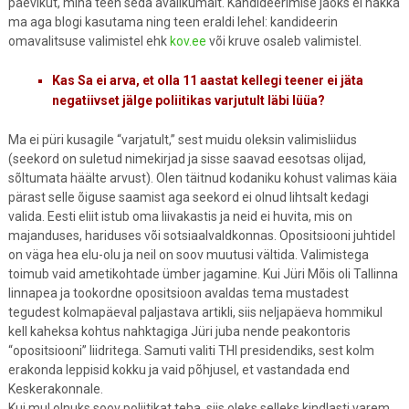
päevikut, mina teen seda avalikumalt. Kandideerimise jaoks ei hakka
ma aga blogi kasutama ning teen eraldi lehel: kandideerin
omavalitsuse valimistel ehk
kov.ee
või kruve osaleb valimistel.
Kas Sa ei arva, et olla 11 aastat kellegi teener ei jäta
negatiivset jälge poliitikas varjutult läbi lüüa?
Ma ei püri kusagile “varjatult,” sest muidu oleksin valimisliidus
(seekord on suletud nimekirjad ja sisse saavad eesotsas olijad,
sõltumata häälte arvust). Olen täitnud kodaniku kohust valimas käia
pärast selle õiguse saamist aga seekord ei olnud lihtsalt kedagi
valida. Eesti eliit istub oma liivakastis ja neid ei huvita, mis on
majanduses, hariduses või sotsiaalvaldkonnas. Opositsiooni juhtidel
on väga hea elu-olu ja neil on soov muutusi vältida. Valimistega
toimub vaid ametikohtade ümber jagamine. Kui Jüri Mõis oli Tallinna
linnapea ja tookordne opositsioon avaldas tema mustadest
tegudest kolmapäeval paljastava artikli, siis neljapäeva hommikul
kell kaheksa kohtus nahktagiga Jüri juba nende peakontoris
“opositsiooni” liidritega. Samuti valiti THI presidendiks, sest kolm
erakonda leppisid kokku ja vaid põhjusel, et vastandada end
Keskerakonnale.
Kui mul olnuks soov poliitikat teha, siis oleks selleks kindlasti varem