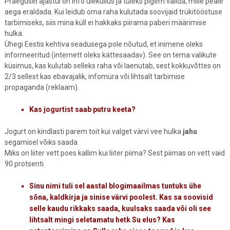
Praegusel ajastul on info üleküllus ja tuleks pigem valida, mille peale
aega eraldada. Kui leidub oma raha kulutada soovijaid trükitööstuse
tarbimiseks, siis mina küll ei hakkaks piirama paberi määrimise
hulka.
Ühegi Eestis kehtiva seadusega pole nõutud, et inimene oleks
informeeritud (internett oleks kättesaadav). See on tema valikute
küsimus, kas kulutab selleks raha või laenutab, sest kokkuvõttes on
2/3 sellest kas ebavajalik, infomüra või lihtsalt tarbimise
propaganda (reklaam).
Kas jogurtist saab putru keeta?
Jogurt on kindlasti parem toit kui valget värvi vee hulka
jahu
segamisel võiks saada.
Miks on liiter vett poes kallim kui liiter piima? Sest piimas on vett vaid
90 protsenti.
Sinu nimi tuli sel aastal blogimaailmas tuntuks ühe
sõna, kaldkirja ja sinise värvi poolest. Kas sa soovisid
selle kaudu rikkaks saada, kuulsaks saada või oli see
lihtsalt mingi seletamatu hetk Su elus? Kas