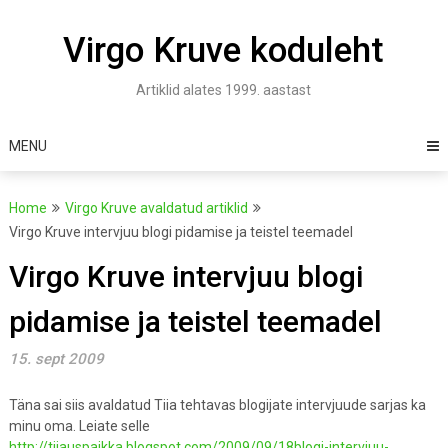
Skip
to
Virgo Kruve koduleht
content
Artiklid alates 1999. aastast
MENU
Home
Virgo Kruve avaldatud artiklid
Virgo Kruve intervjuu blogi pidamise ja teistel teemadel
Virgo Kruve intervjuu blogi
pidamise ja teistel teemadel
15. sept 2009
Täna sai siis avaldatud Tiia tehtavas blogijate intervjuude sarjas ka
minu oma. Leiate selle
http://tiiauspaikka.blogspot.com/2009/09/18blogi-intervjuu-