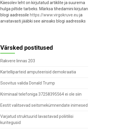
Käesolev leht on kirjutatud artiklite ja suurema
hulga piltide tarbeks. Märksa tihedamini kirjutan
blogi aadressile
https://www.virgokruve.eu
ja
arvatavasti jääbki see ainsaks blogi aadressiks
Värsked postitused
Rakvere linnas 203
Kartelliparteid amputeerisid demokraatia
Soovitus valida Donald Trump
Kriminaal telefoniga 37258395564 ei ole siin
Eestit valitsevad seitsmekümnendate inimesed
Varjatud struktuurid lavastavad poliitilisi
kuritegusid