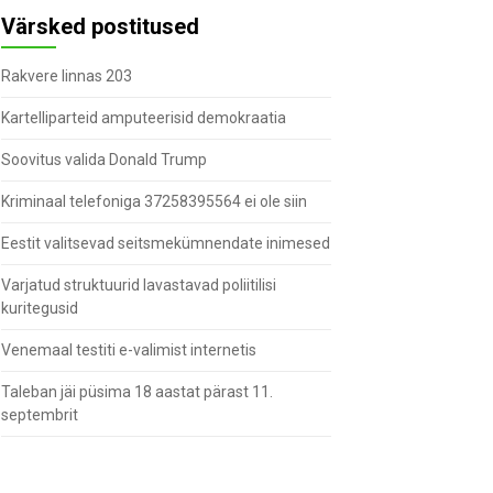
Värsked postitused
Rakvere linnas 203
Kartelliparteid amputeerisid demokraatia
Soovitus valida Donald Trump
Kriminaal telefoniga 37258395564 ei ole siin
Eestit valitsevad seitsmekümnendate inimesed
Varjatud struktuurid lavastavad poliitilisi
kuritegusid
Venemaal testiti e-valimist internetis
Taleban jäi püsima 18 aastat pärast 11.
septembrit