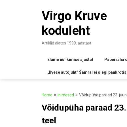
Skip
to
Virgo Kruve
content
koduleht
Artiklid alates 1999. aastast
Elame nuhkimise ajastul
Paberraha o
„Ilvese autojuht” Šamrai ei olegi pankrotis
Home
inimesed
Võidupüha paraad 23. juunil
Võidupüha paraad 23. j
teel