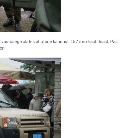
 relvastusega alates õhutõrje kahurist, 152 mm haubitsast, Pasi
eni.