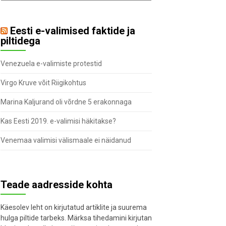
Eesti e-valimised faktide ja
piltidega
Venezuela e-valimiste protestid
Virgo Kruve võit Riigikohtus
Marina Kaljurand oli võrdne 5 erakonnaga
Kas Eesti 2019. e-valimisi häkitakse?
Venemaa valimisi välismaale ei näidanud
Teade aadresside kohta
Käesolev leht on kirjutatud artiklite ja suurema
hulga piltide tarbeks. Märksa tihedamini kirjutan