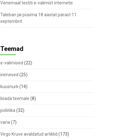
Venemaal testiti e-valimist internetis
Taleban jäi püsima 18 aastat pärast 11.
septembrit
Teemad
e-valimised
(22)
inimesed
(25)
kuusnurk
(14)
lisada teemale
(8)
poliitika
(32)
varia
(7)
Virgo Kruve avaldatud artiklid
(173)