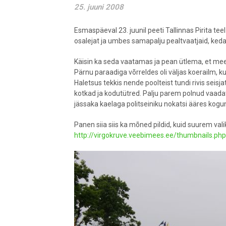
25. juuni 2008
Esmaspäeval 23. juunil peeti Tallinnas Pirita tee
osalejat ja umbes samapalju pealtvaatjaid, ked
Käisin ka seda vaatamas ja pean ütlema, et mee
Pärnu paraadiga võrreldes oli väljas koerailm, ku
Haletsus tekkis nende poolteist tundi rivis seisja
kotkad ja kodutütred. Palju parem polnud vaadat
jässaka kaelaga politseiniku nokatsi ääres kogu
Panen siia siis ka mõned pildid, kuid suurem valik
http://virgokruve.veebimees.ee/thumbnails.p