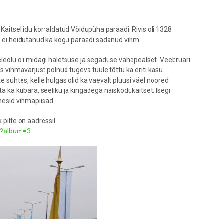
l Kaitseliidu korraldatud Võidupüha paraadi. Rivis oli 1328
a ei heidutanud ka kogu paraadi sadanud vihm.
leolu oli midagi haletsuse ja segaduse vahepealset. Veebruari
s vihmavarjust polnud tugeva tuule tõttu ka eriti kasu.
te suhtes, kelle hulgas olid ka vaevalt pluusi väel noored
a ka kübara, seeliku ja kingadega naiskodukaitset. Isegi
nesid vihmapiisad.
 pilte on aadressil
hp?album=3