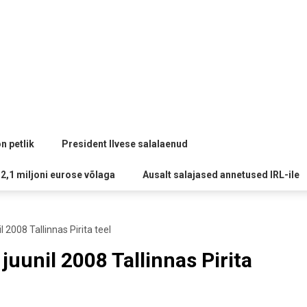
n petlik
President Ilvese salalaenud
 2,1 miljoni eurose võlaga
Ausalt salajased annetused IRL-ile
 2008 Tallinnas Pirita teel
uunil 2008 Tallinnas Pirita