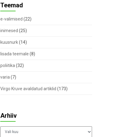
Teemad
e-valimised
(22)
inimesed
(25)
kuusnurk
(14)
lisada teemale
(8)
poliitika
(32)
varia
(7)
Virgo Kruve avaldatud artiklid
(173)
Arhiiv
Arhiiv