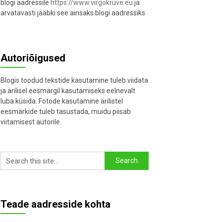
blogi aadressile
https://www.virgokruve.eu
ja
arvatavasti jääbki see ainsaks blogi aadressiks
Autoriõigused
Blogis toodud tekstide kasutamine tuleb viidata
ja ärilisel eesmärgil kasutamiseks eelnevalt
luba küsida. Fotode kasutamine ärilistel
eesmärkide tuleb tasustada, muidu piisab
viitamisest autorile.
Teade aadresside kohta