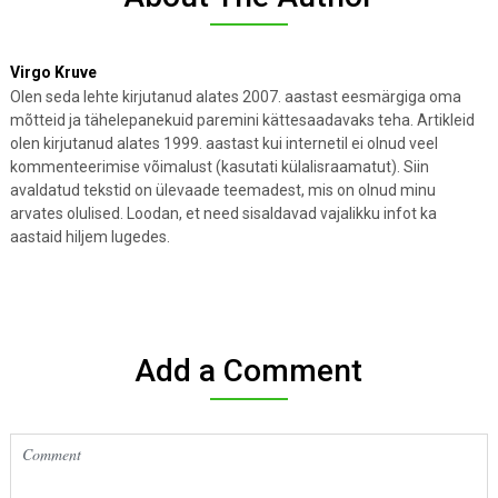
Virgo Kruve
Olen seda lehte kirjutanud alates 2007. aastast eesmärgiga oma
mõtteid ja tähelepanekuid paremini kättesaadavaks teha. Artikleid
olen kirjutanud alates 1999. aastast kui internetil ei olnud veel
kommenteerimise võimalust (kasutati külalisraamatut). Siin
avaldatud tekstid on ülevaade teemadest, mis on olnud minu
arvates olulised. Loodan, et need sisaldavad vajalikku infot ka
aastaid hiljem lugedes.
Add a Comment