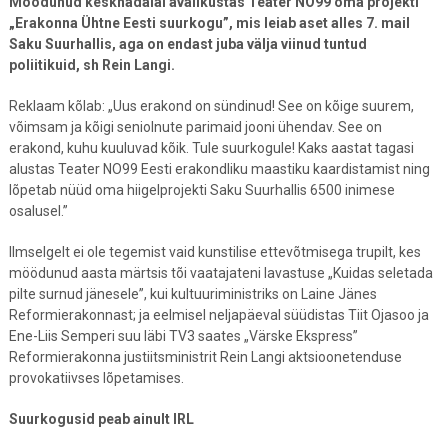
Möödunud kesknädalal avalikustas Teater NO99 oma projekti
„Erakonna Ühtne Eesti suurkogu”, mis leiab aset alles 7. mail
Saku Suurhallis, aga on endast juba välja viinud tuntud
poliitikuid, sh Rein Langi.
Reklaam kõlab: „Uus erakond on sündinud! See on kõige suurem,
võimsam ja kõigi seniolnute parimaid jooni ühendav. See on
erakond, kuhu kuuluvad kõik. Tule suurkogule! Kaks aastat tagasi
alustas Teater NO99 Eesti erakondliku maastiku kaardistamist ning
lõpetab nüüd oma hiigelprojekti Saku Suurhallis 6500 inimese
osalusel.”
Ilmselgelt ei ole tegemist vaid kunstilise ettevõtmisega trupilt, kes
möödunud aasta märtsis tõi vaatajateni lavastuse „Kuidas seletada
pilte surnud jänesele”, kui kultuuriministriks on Laine Jänes
Reformierakonnast; ja eelmisel neljapäeval süüdistas Tiit Ojasoo ja
Ene-Liis Semperi suu läbi TV3 saates „Värske Ekspress”
Reformierakonna justiitsministrit Rein Langi aktsioonetenduse
provokatiivses lõpetamises.
Suurkogusid peab ainult IRL