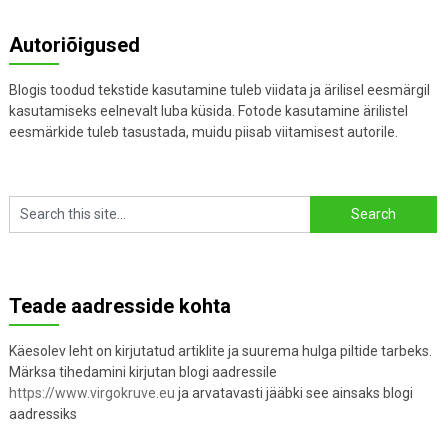
Autoriõigused
Blogis toodud tekstide kasutamine tuleb viidata ja ärilisel eesmärgil
kasutamiseks eelnevalt luba küsida. Fotode kasutamine ärilistel
eesmärkide tuleb tasustada, muidu piisab viitamisest autorile.
Teade aadresside kohta
Käesolev leht on kirjutatud artiklite ja suurema hulga piltide tarbeks.
Märksa tihedamini kirjutan blogi aadressile
https://www.virgokruve.eu
ja arvatavasti jääbki see ainsaks blogi
aadressiks