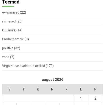
Teemad
e-valimised
(22)
inimesed
(25)
kuusnurk
(14)
lisada teemale
(8)
poliitika
(32)
varia
(7)
Virgo Kruve avaldatud artiklid
(173)
august 2026
E
T
K
N
R
L
P
1
2