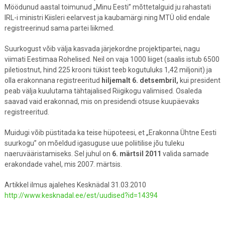
Möödunud aastal toimunud „Minu Eesti” mõttetalguid ju rahastati
IRL-i ministri Kiisleri eelarvest ja kaubamärgi ning MTÜ olid endale
registreerinud sama partei liikmed.
Suurkogust võib välja kasvada järjekordne projektipartei, nagu
viimati Eestimaa Rohelised. Neil on vaja 1000 liiget (saalis istub 6500
piletiostnut, hind 225 krooni tükist teeb kogutuluks 1,42 miljonit) ja
olla erakonnana registreeritud
hiljemalt 6. detsembril,
kui president
peab välja kuulutama tähtajalised Riigikogu valimised. Osaleda
saavad vaid erakonnad, mis on presidendi otsuse kuupäevaks
registreeritud.
Muidugi võib püstitada ka teise hüpoteesi, et „Erakonna Ühtne Eesti
suurkogu” on mõeldud igasuguse uue poliitilise jõu tuleku
naeruvääristamiseks. Sel juhul on
6. märtsil 2011
valida samade
erakondade vahel, mis 2007. märtsis.
Artikkel ilmus ajalehes Kesknädal 31.03.2010
http://www.kesknadal.ee/est/uudised?id=14394