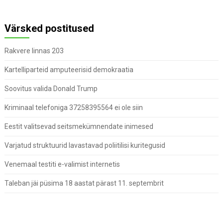
Värsked postitused
Rakvere linnas 203
Kartelliparteid amputeerisid demokraatia
Soovitus valida Donald Trump
Kriminaal telefoniga 37258395564 ei ole siin
Eestit valitsevad seitsmekümnendate inimesed
Varjatud struktuurid lavastavad poliitilisi kuritegusid
Venemaal testiti e-valimist internetis
Taleban jäi püsima 18 aastat pärast 11. septembrit