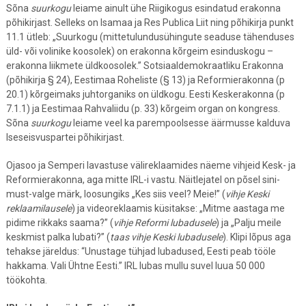
Sõna
suurkogu
leiame ainult ühe Riigikogus esindatud erakonna
põhikirjast. Selleks on Isamaa ja Res Publica Liit ning põhikirja punkt
11.1 ütleb: „Suurkogu (mittetulundusühingute seaduse tähenduses
üld- või volinike koosolek) on erakonna kõrgeim esinduskogu –
erakonna liikmete üldkoosolek.” Sotsiaaldemokraatliku Erakonna
(põhikirja § 24), Eestimaa Roheliste (§ 13) ja Reformierakonna (p
20.1) kõrgeimaks juhtorganiks on üldkogu. Eesti Keskerakonna (p
7.1.1) ja Eestimaa Rahvaliidu (p. 33) kõrgeim organ on kongress.
Sõna
suurkogu
leiame veel ka parempoolsesse äärmusse kalduva
Iseseisvuspartei põhikirjast.
Ojasoo ja Semperi lavastuse välireklaamides näeme vihjeid Kesk- ja
Reformierakonna, aga mitte IRL-i vastu. Näitlejatel on põsel sini-
must-valge märk, loosungiks „Kes siis veel? Meie!” (
vihje Keski
reklaamilausele
) ja videoreklaamis küsitakse: „Mitme aastaga me
pidime rikkaks saama?” (
vihje Reformi lubadusele
) ja „Palju meile
keskmist palka lubati?” (
taas vihje Keski lubadusele
). Klipi lõpus aga
tehakse järeldus: “Unustage tühjad lubadused, Eesti peab tööle
hakkama. Vali Ühtne Eesti.” IRL lubas mullu suvel luua 50 000
töökohta.