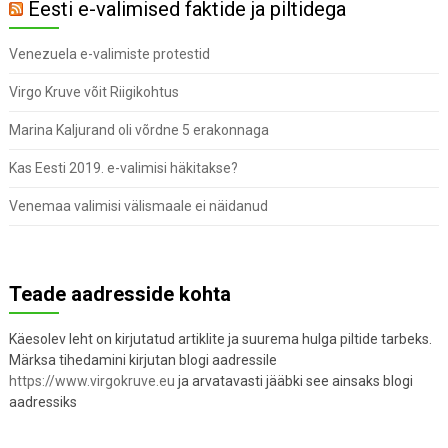
Eesti e-valimised faktide ja piltidega
Venezuela e-valimiste protestid
Virgo Kruve võit Riigikohtus
Marina Kaljurand oli võrdne 5 erakonnaga
Kas Eesti 2019. e-valimisi häkitakse?
Venemaa valimisi välismaale ei näidanud
Teade aadresside kohta
Käesolev leht on kirjutatud artiklite ja suurema hulga piltide tarbeks.
Märksa tihedamini kirjutan blogi aadressile
https://www.virgokruve.eu
ja arvatavasti jääbki see ainsaks blogi
aadressiks