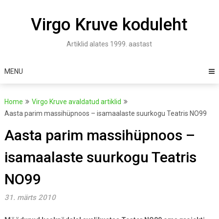
Skip
to
Virgo Kruve koduleht
content
Artiklid alates 1999. aastast
MENU
Home
Virgo Kruve avaldatud artiklid
Aasta parim massihüpnoos – isamaalaste suurkogu Teatris NO99
Aasta parim massihüpnoos –
isamaalaste suurkogu Teatris
NO99
31. märts 2010