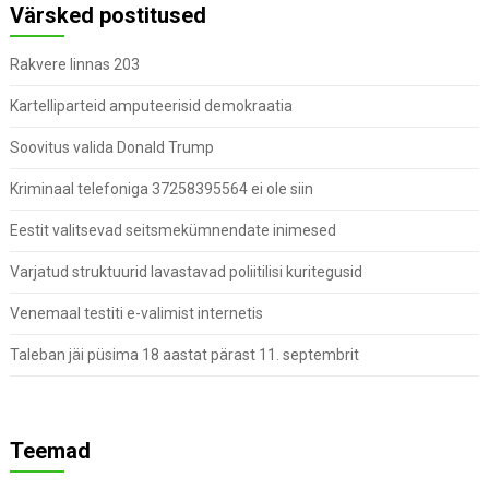
Värsked postitused
Rakvere linnas 203
Kartelliparteid amputeerisid demokraatia
Soovitus valida Donald Trump
Kriminaal telefoniga 37258395564 ei ole siin
Eestit valitsevad seitsmekümnendate inimesed
Varjatud struktuurid lavastavad poliitilisi kuritegusid
Venemaal testiti e-valimist internetis
Taleban jäi püsima 18 aastat pärast 11. septembrit
Teemad