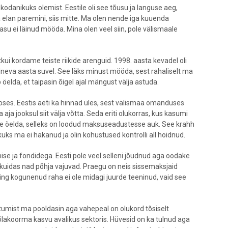
kodanikuks olemist. Eestile oli see tõusu ja languse aeg,
 elan paremini, siis mitte. Ma olen nende iga kuuenda
su ei läinud mööda. Mina olen veel siin, pole välismaale
tkui kordame teiste riikide arenguid. 1998. aasta kevadel oli
lneva aasta suvel. See läks minust mööda, sest rahaliselt ma
 öelda, et taipasin õigel ajal mängust välja astuda.
eoses. Eestis aeti ka hinnad üles, sest välismaa omanduses
ja jooksul siit välja võtta. Seda eriti olukorras, kus kasumi
tte öelda, selleks on loodud maksuseadustesse auk. See krahh
uks ma ei hakanud ja olin kohustused kontrolli all hoidnud.
ise ja fondidega. Eesti pole veel selleni jõudnud aga oodake
 kuidas nad põhja vajuvad. Praegu on neis sissemaksjaid
ng kogunenud raha ei ole midagi juurde teeninud, vaid see
itumist ma pooldasin aga vahepeal on olukord tõsiselt
õlakoorma kasvu avalikus sektoris. Hüvesid on ka tulnud aga