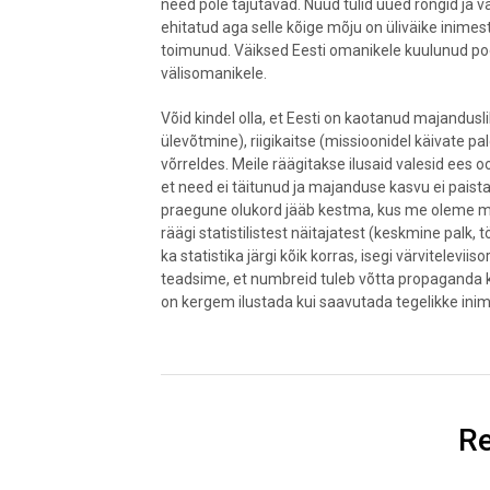
need pole tajutavad. Nüüd tulid uued rongid ja 
ehitatud aga selle kõige mõju on üliväike inim
toimunud. Väiksed Eesti omanikele kuulunud po
välisomanikele.
Võid kindel olla, et Eesti on kaotanud majandusl
ülevõtmine), riigikaitse (missioonidel käivate pal
võrreldes. Meile räägitakse ilusaid valesid ees
et need ei täitunud ja majanduse kasvu ei paista m
praegune olukord jääb kestma, kus me oleme maja
räägi statistilistest näitajatest (keskmine palk, 
ka statistika järgi kõik korras, isegi värvitelevii
teadsime, et numbreid tuleb võtta propaganda k
on kergem ilustada kui saavutada tegelikke ini
Re