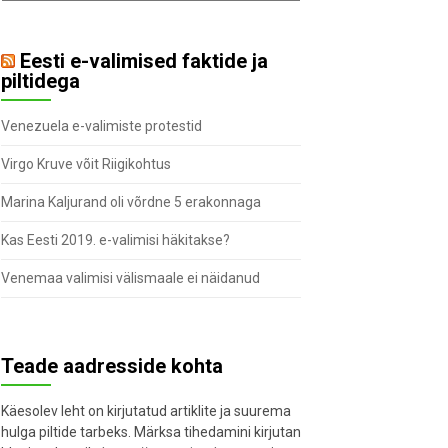
Eesti e-valimised faktide ja
piltidega
Venezuela e-valimiste protestid
Virgo Kruve võit Riigikohtus
Marina Kaljurand oli võrdne 5 erakonnaga
Kas Eesti 2019. e-valimisi häkitakse?
Venemaa valimisi välismaale ei näidanud
Teade aadresside kohta
Käesolev leht on kirjutatud artiklite ja suurema
hulga piltide tarbeks. Märksa tihedamini kirjutan