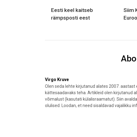
Eesti keel kaitseb
Siim 
rämpsposti eest
Euroo
Abo
Virgo Kruve
Olen seda lehte kirjutanud alates 2007. aastas
kättesaadavaks teha. Artikleid olen kirjutanud a
võimalust (kasutati külalisraamatut). Siin aval
olulised. Loodan, et need sisaldavad vajalikku in