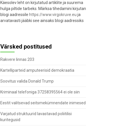
Käesolev leht on kirjutatud artiklite ja suurema
hulga piltide tarbeks. Märksa tihedamini kirjutan
blogi aadressile
https://www.virgokruve.eu
ja
arvatavasti jääbki see ainsaks blogi aadressiks
Värsked postitused
Rakvere linnas 203
Kartelliparteid amputeerisid demokraatia
Soovitus valida Donald Trump
Kriminaal telefoniga 37258395564 ei ole siin
Eestit valitsevad seitsmekümnendate inimesed
Varjatud struktuurid lavastavad poliitilisi
kuritegusid