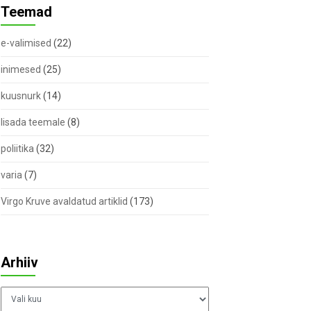
Teemad
e-valimised
(22)
inimesed
(25)
kuusnurk
(14)
lisada teemale
(8)
poliitika
(32)
varia
(7)
Virgo Kruve avaldatud artiklid
(173)
Arhiiv
Arhiiv