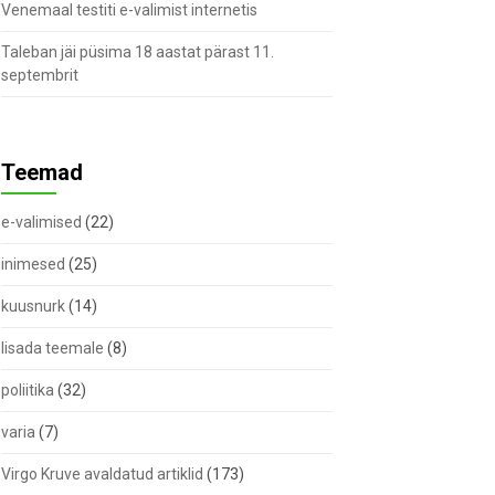
Venemaal testiti e-valimist internetis
Taleban jäi püsima 18 aastat pärast 11.
septembrit
Teemad
e-valimised
(22)
inimesed
(25)
kuusnurk
(14)
lisada teemale
(8)
poliitika
(32)
varia
(7)
Virgo Kruve avaldatud artiklid
(173)