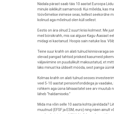
Nädala pärast saab täis 10 aastat Euroopa Liidu 
minule isiklikult samamoodi. Kui mõelda, kas ma
töövõimelise inimese seas, kellest seekordne ma
kolinud aga mõelnud olen küll sellest.
Eestis on ära olnud 2 suurt kriisi kolmest. Me jus
meil börsikrahh, mis sai alguse Kagu-Aasiast ee
midagi ei kaotanud. Hoopis sain natuke lisa. Võib
Teine suur krahh on alati tulnud kinnisvaraga s
olevad pangad tahtsid priskeid kasumeid pikema a
väljaviimine on puudulikult maksustatud, et mi
läks minust ka üldiselt mööda, sest panga üürnik
Kolmas krahh on alati tulnud seoses investeerim
veel 5-10 aastat pensionifondidega ja vaadake,
rohkem aga üsna lähiaastatel see arv muutub ni
läheb “haldamiseks.”
Mida ma võin selle 10 aasta kohta järeldada? Li
muutnud (EFSF ja ESM, euro) ning näen ainult v