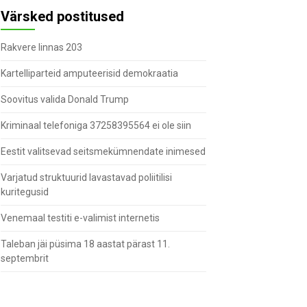
Värsked postitused
Rakvere linnas 203
Kartelliparteid amputeerisid demokraatia
Soovitus valida Donald Trump
Kriminaal telefoniga 37258395564 ei ole siin
Eestit valitsevad seitsmekümnendate inimesed
Varjatud struktuurid lavastavad poliitilisi
kuritegusid
Venemaal testiti e-valimist internetis
Taleban jäi püsima 18 aastat pärast 11.
septembrit