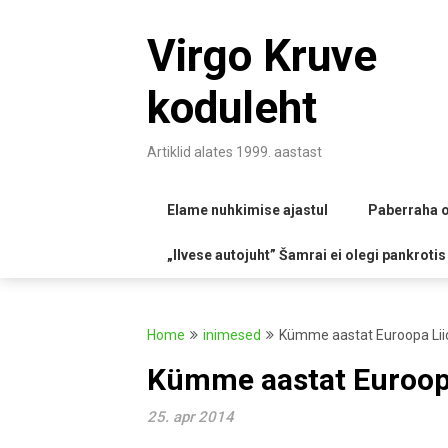
Skip
to
Virgo Kruve
content
koduleht
Artiklid alates 1999. aastast
Elame nuhkimise ajastul
Paberraha o
„Ilvese autojuht” Šamrai ei olegi pankrotis
Home
inimesed
Kümme aastat Euroopa Lii
Kümme aastat Euroop
25. apr 2014