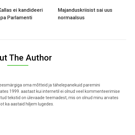
Kallas ei kandideeri
Majanduskriisist sai uus
pa Parlamenti
normaalsus
ut The Author
t eesmärgiga oma mõtteid ja tähelepanekuid paremini
lates 1999. aastast kui internetil ei olnud veel kommenteerimise
datud tekstid on ülevaade teemadest, mis on olnud minu arvates
fot ka aastaid hiljem lugedes.