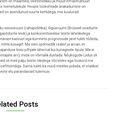
varem on maanteid, veetoristikku ja muud infrastruktuuri
este toimetulekule. Hoopis töökohtade ärakadumine on
ed on asendunud suurte kettidega, mis kuuluvad
iku iseseisvuse (rahapoliitika), õigusruumi (Brüsseli seaduste
gasõdurite levik) ja konkurentsieelise teiste lähiriikidega
 ootavast kasvust aga kümnete prognooside järel tuleb tõdeda,
itte kusagilt. Ma olen optimistlik realist ja arvan, et
nduse kriisi põhjale lähemal kui kunagisele tipule. Ma ei
töötajate arv), mida on võimalik ilustada. Nõukogude Liidus oli
soreid oli meil palju teiste riikidega võrreldes aga tookord me
oefitsendiga. Sama tuleb ka nüüd meeles pidada, et statikat
meste elu parandavaid tulemusi.
lated Posts