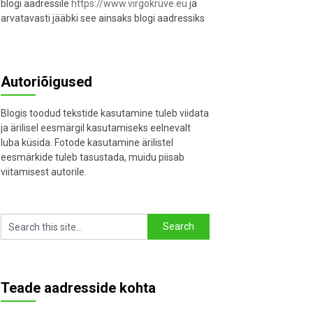
blogi aadressile
https://www.virgokruve.eu
ja
arvatavasti jääbki see ainsaks blogi aadressiks
Autoriõigused
Blogis toodud tekstide kasutamine tuleb viidata
ja ärilisel eesmärgil kasutamiseks eelnevalt
luba küsida. Fotode kasutamine ärilistel
eesmärkide tuleb tasustada, muidu piisab
viitamisest autorile.
Teade aadresside kohta